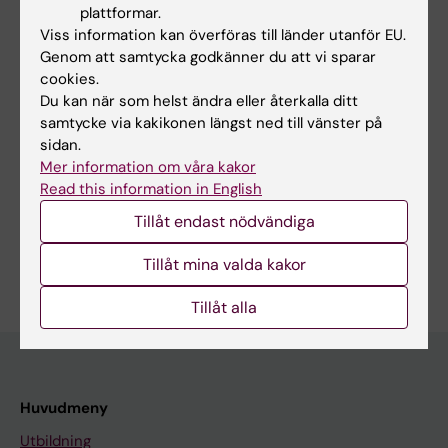
2021. James D.
plattformar.
HeffelfingeraThe economic burden of
Viss information kan överföras till länder utanför EU.
Genom att samtycka godkänner du att vi sparar
rotavirus hospitalization among
cookies.
children
Du kan när som helst ändra eller återkalla ditt
samtycke via kakikonen längst ned till vänster på
sidan.
Mer information om våra kakor
Forskningsområden:
Read this information in English
Hälso- och sjukvårdsorganisation, hälsopolitik och
hälsoekonomi
Tillåt endast nödvändiga
Är du Jahangir A.M. Khan?
Tillåt mina valda kakor
Redigera din profil
Tillåt alla
Huvudmeny
Utbildning