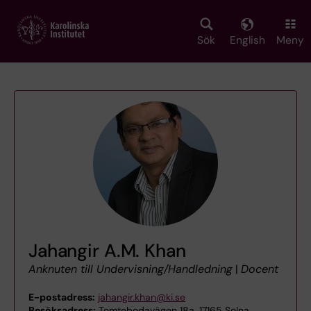
Skip
to
main
Sök
English
Meny
content
Jahangir A.M. Khan
Anknuten till Undervisning/Handledning
|
Docent
E-postadress:
jahangir.khan@ki.se
Besöksadress:
Tomtebodavägen 18a, 17165 Solna