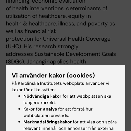
financing, economic evaluation
of health interventions, determinants of
utilization of healthcare, equity in
health & healthcare, illness, and poverty as
well as financial risk
protection for Universal Health Coverage
(UHC). His research strongly
addresses Sustainable Development Goals
(SDGs). Jahangir applies health
econometrics extensively in his research.
Vi använder kakor (cookies)
På Karolinska Institutets webbplats använder vi
Forskningsbeskrivning
kakor för olika syften:
Nödvändiga
kakor för att webbplatsen ska
fungera korrekt.
*Selected publications*
Kakor för
analys
för att förstå hur
1) Ahmed S, Dorina F, Satter SM, Sarker AR,
webbplatsen används.
Sultana M, Gastanaduy PA,
Marknadsföringskakor
för att visa och spåra
Parashar U, Tateh JE, Gurley ES, *Khan JAM*.
relevant innehåll och annonser från externa