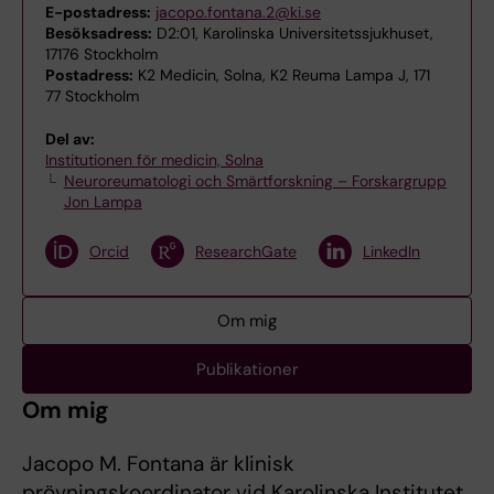
E-postadress:
jacopo.fontana.2@ki.se
Besöksadress:
D2:01, Karolinska Universitetssjukhuset,
17176 Stockholm
Postadress:
K2 Medicin, Solna, K2 Reuma Lampa J, 171
77 Stockholm
Del av:
Institutionen för medicin, Solna
Neuroreumatologi och Smärtforskning – Forskargrupp
Jon Lampa
Orcid
ResearchGate
LinkedIn
Om mig
Publikationer
Om mig
Jacopo M. Fontana är klinisk
prövningskoordinator vid Karolinska Institutet,