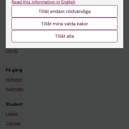
Read this information in English
Tillåt endast nödvändiga
Huvudmeny
Utbildning
Tillåt mina valda kakor
Forskarutbildning
Tillåt alla
Forskning
Om KI
På gång
Nyheter
Kalender
Student
Ladok
Canvas