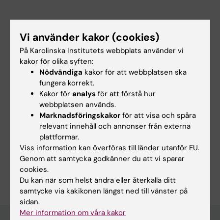
Vi använder kakor (cookies)
På Karolinska Institutets webbplats använder vi
kakor för olika syften:
Nödvändiga
kakor för att webbplatsen ska
fungera korrekt.
Kakor för
analys
för att förstå hur
webbplatsen används.
Marknadsföringskakor
för att visa och spåra
Forskningsområden:
relevant innehåll och annonser från externa
Biomaterialvetenskap
Fysiologi och anatomi
plattformar.
Medicinsk genetik och genomik
Viss information kan överföras till länder utanför EU.
Genom att samtycka godkänner du att vi sparar
Är du Jacopo Maria Fontana?
cookies.
Redigera din profil
Du kan när som helst ändra eller återkalla ditt
samtycke via kakikonen längst ned till vänster på
sidan.
Mer information om våra kakor