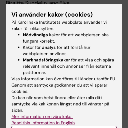
Birgitta Sundelin, and *Iva
Gunnarsson*. Rheumatology 2020
Vi använder kakor (cookies)
1) Myriam Martin, Rebecca Trattner Evetovics,
På Karolinska Institutets webbplats använder vi
Sara C. Nilsson, Albin Björk,
kakor för olika syften:
Agneta Zickert, Anna M. Blom and *Iva
Nödvändiga
kakor för att webbplatsen ska
Gunnarsson* Plasma C4d correlates
fungera korrekt.
with C4d deposition in kidneys and with
Kakor för
analys
för att förstå hur
webbplatsen används.
treatment response in systemic
Marknadsföringskakor
för att visa och spåra
lupus erythematosus with renal involvement.
relevant innehåll och annonser från externa
Frontiers Immunology 2020
plattformar.
1) Antovic A, Mobarrez F, Manojlovic M, Soutari
Viss information kan överföras till länder utanför EU.
N, De Porta Baggemar
Genom att samtycka godkänner du att vi sparar
V, Nordin A, Bruchfeld A, Vojinovic J, *
cookies.
Du kan när som helst ändra eller återkalla ditt
Gunnarsson I.
samtycke via kakikonen längst ned till vänster på
*Microparticles Expressing Myeloperoxidase
sidan.
and Complement C3a and C5a as
Mer information om våra kakor
Markers of Renal Involvement in Antineutrophil
Read this information in English