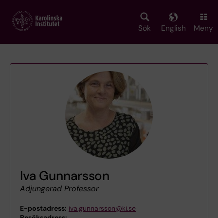
Skip
to
main
Sök
English
Meny
content
Iva Gunnarsson
Adjungerad Professor
E-postadress:
iva.gunnarsson@ki.se
Besöksadress:
,