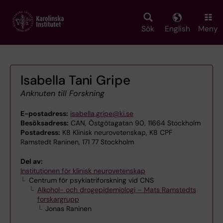
Skip
to
main
Sök
English
Meny
content
Isabella Tani Gripe
Anknuten till Forskning
E-postadress:
isabella.gripe@ki.se
Besöksadress:
CAN, Östgötagatan 90, 11664 Stockholm
Postadress:
K8 Klinisk neurovetenskap, K8 CPF
Ramstedt Raninen, 171 77 Stockholm
Del av:
Institutionen för klinisk neurovetenskap
Centrum för psykiatriforskning vid CNS
Alkohol- och drogepidemiologi – Mats Ramstedts
forskargrupp
Jonas Raninen