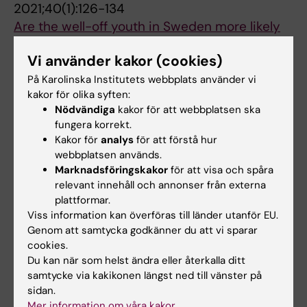
2021;40(1):126-134
Are the well-off youth in Sweden more likely
to use cannabis?
Vi använder kakor (cookies)
Gripe I; Danielsson A-K; Karlsson P; Thor S;
Alla författare
Ramstedt M
På Karolinska Institutets webbplats använder vi
kakor för olika syften:
ARTICLE:
ADDICTION.
2018;113(9):1643-1650
Nödvändiga
kakor för att webbplatsen ska
fungera korrekt.
Are changes in drinking related to changes in
Kakor för
analys
för att förstå hur
cannabis use among Swedish adolescents? A
webbplatsen används.
time-series analysis for the period 1989-2016
Marknadsföringskakor
för att visa och spåra
Gripe I; Danielsson A-K; Ramstedt M
relevant innehåll och annonser från externa
plattformar.
ARTICLE:
NORDIC STUDIES ON ALCOHOL AND
Viss information kan överföras till länder utanför EU.
DRUGS.
2018;35(2):131-146
Genom att samtycka godkänner du att vi sparar
cookies.
Individual and school-class correlates of
Du kan när som helst ändra eller återkalla ditt
youth cannabis use in Sweden: A multilevel
samtycke via kakikonen längst ned till vänster på
study
sidan.
Karlsson P; Ekendahl M; Gripe I; Raninen J
Mer information om våra kakor