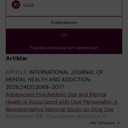
Orcid
Publikationer
CV
Populärvetenskap och samverkan
Artiklar
ARTICLE:
INTERNATIONAL JOURNAL OF
MENTAL HEALTH AND ADDICTION.
2026;24(3):2068-2077
Adolescent Psychedelic Use and Mental
Health Is Associated with User Personality: A
Representative National Study on Drug Use
Sjoestroem DK; Claesdotter-Knutsson E;
Alla författare
Gripe I; Thor S; Kajonius PJ