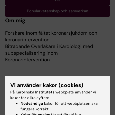
Populärvetenskap och samverkan
Om mig
Forskare inom fältet koronarsjukdom och
koronarintervention.
Biträdande Överläkare i Kardiologi med
subspecialisering inom
Koronarintervention
Vi använder kakor (cookies)
Forskningsområden:
På Karolinska Institutets webbplats använder vi
Kardiologi och kardiovaskulära sjukdomar
kakor för olika syften:
Är du Irene Santos Pardo?
Nödvändiga
kakor för att webbplatsen ska
Redigera din profil
fungera korrekt.
Kakor för
analys
för att förstå hur