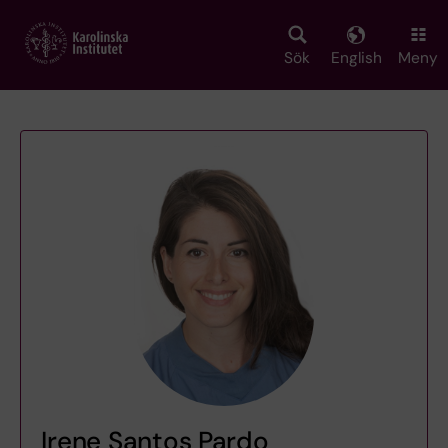
Skip
to
main
Sök
English
Meny
content
Irene Santos Pardo