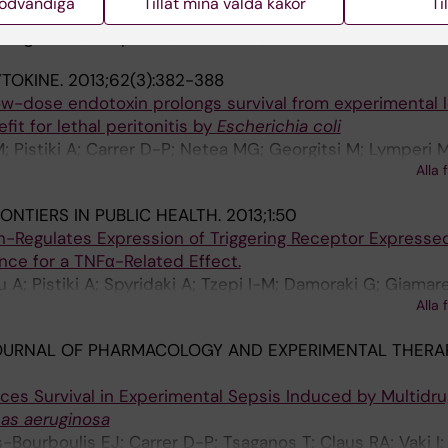
nödvändiga
Tillåt mina valda kakor
Ti
ditis Due to Linezolid-Resistant
Enterococcus faecium
 Tsaganos T; Tzepi I-M; Carrer D-P; Giamarellou H
TOKINE.
2013;62(3):382-388
w-dose endotoxin prolongs survival from experimental l
it for lethal peritonitis by
Escherichia coli
; Pistiki A; Carrer D-P; Netea MG; Georgitsi M; Lymperi M
Alla 
airas A; Giamarellos-Bourboulis EJ
ONTIERS IN PUBLIC HEALTH.
2013;1:50
Regulates Expression of Triggering Receptor Expresse
ence for a TNFα-Related Effect.
u A; Pistiki A; Spyridaki A; Tzepi I-M; Damoraki G; Giamar
Alla 
OURNAL OF PHARMACOLOGY AND EXPERIMENTAL THERAP
ces Survival in Experimental Sepsis Induced by Multidru
s aeruginosa
-Bourboulis EJ; Carrer D-P; Tsaganos T; Claus RA; Vaki I;