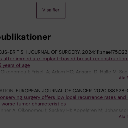
Visa fler
publikationer
BJS-BRITISH JOURNAL OF SURGERY.
2024;111:znae175.023
s after immediate implant-based breast reconstruction 
 years of age
 Oikonomou I; Frisell A; Adam HC; Ansarei D; Halle M; Sac
Alla 
ATION:
EUROPEAN JOURNAL OF CANCER.
2020;138:S28-
nserving surgery offers low local recurrence rates and 
e worse tumor characteristics
enner A; Oikonomou I; Sackey HI; Appelgren M; Johansso
Alla 