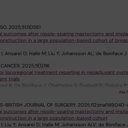
JSO.
2025;51:110561
al outcomes after nipple-sparing mastectomy and impl
onstruction in a large population-based cohort of brea
; Ansarei D; Halle M; Liu Y; Johansson AL; de Boniface J
 CANCER.
2025;11(1):116
or locoregional treatment reporting in neoadjuvant syst
nt trials
med R; De Boniface J; Chatterjee S; Dodwell D; Dubsky P;
e S; Gnant M; Hlauschek D; Iwata H; Jiang MY; Kaidar-P
Alla 
; Meyn A; Poortmans P; Poulakaki F; Richardson AL; Sep
S-BRITISH JOURNAL OF SURGERY.
2025;112:znaf149.040-x
n AM; Werutsky G; Wittmann P; Wright JL; Zdenkowski N
al outcomes after nipple-sparing mastectomy and impl
onstruction in a large population-based cohort
; Liu Y; Ansarei D; Halle M; Johansson ALV; de Boniface 