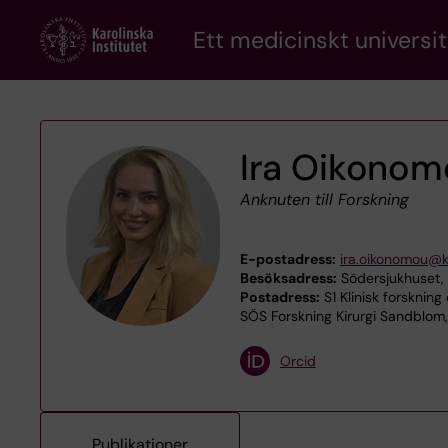
Skip
Ett medicinskt universit
to
main
content
Ira Oikonom
Anknuten till Forskning
E-postadress:
ira.oikonomou@k
Besöksadress:
Södersjukhuset,
Postadress:
S1 Klinisk forskning
SÖS Forskning Kirurgi Sandblom,
Orcid
Publikationer