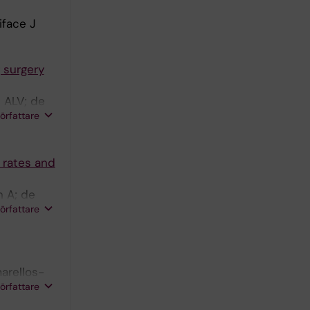
iface J
 surgery
 ALV; de
författare
 rates and
n A; de
författare
arellos-
författare