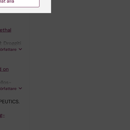
llåt alla
ethal
; Droggiti
författare
d on
ellos-
författare
EUTICS.
g-