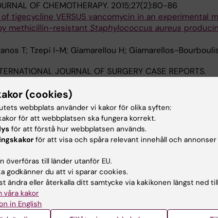
OURNAL OF CHEMOTHERAPY.
2015;27(2):80-86
 of tigecycline VERSUS vancomycin in an experimental m
by methicillin-resistant
Staphylococcus aureus
producin
nos T; Tzepi I-M; Giamarellou H; Giamarellos-Bourbouli
TERNATIONAL JOURNAL OF SURGERY CASE REPORTS.
kakor (cookies)
ion causing a subcutaneous abscess
Brountzos I; Zavras N; Charalampopoulos A; Macheras A
tutets webbplats använder vi kakor för olika syften:
akor för att webbplatsen ska fungera korrekt.
MIS.
2014;122(1):68-75
lys
för att förstå hur webbplatsen används.
ycin in experimental empyema by multidrug-resistant
Pse
ingskakor
för att visa och spåra relevant innehåll och annonser
-M; Spyridaki A; Tsaganos T; Karagianni V; Menenakos E; L
 överföras till länder utanför EU.
Alla 
G; Giamarellos-Bourboulis EJ
 godkänner du att vi sparar cookies.
t ändra eller återkalla ditt samtycke via kakikonen längst ned til
NTIMICROBIAL AGENTS AND CHEMOTHERAPY.
2013;57(7)
 våra kakor
on in English
ne Alone and in Combination with Gentamicin in the Trea