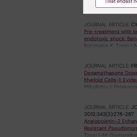
Tillåt endast 
Experimental Endocar
Pontikis K; Pefanis A;
JOURNAL ARTICLE:
CY
Pre-treatment with lo
endotoxic shock: Benef
Kopanakis K; Tzepi I-M
D-I; Liakakos T; Mach
JOURNAL ARTICLE:
FR
Dexamethasone Down-
Myeloid Cells-1: Evid
Mihailidou I; Pelekano
Bourboulis EJ
JOURNAL ARTICLE:
J
2012;343(2):278-287
Angiopoietin-2 Enhan
Resistant
Pseudomona
Tzepi I-M; Giamarellos