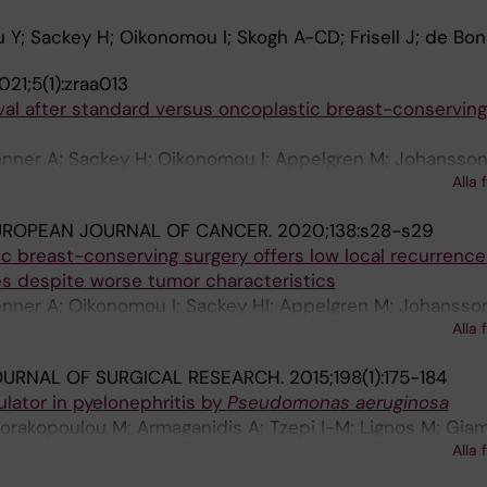
u Y; Sackey H; Oikonomou I; Skogh A-CD; Frisell J; de Bon
021;5(1):zraa013
al after standard versus oncoplastic breast-conserving
venner A; Sackey H; Oikonomou I; Appelgren M; Johansson
Alla 
UROPEAN JOURNAL OF CANCER.
2020;138:s28-s29
c breast-conserving surgery offers low local recurrence
tes despite worse tumor characteristics
enner A; Oikonomou I; Sackey HI; Appelgren M; Johansso
Alla 
OURNAL OF SURGICAL RESEARCH.
2015;198(1):175-184
ator in pyelonephritis by
Pseudomonas aeruginosa
rakopoulou M; Armaganidis A; Tzepi I-M; Lignos M; Giam
Alla 
os T