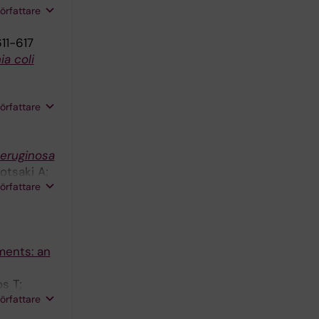
författare
611-617
ia coli
författare
eruginosa
otsaki A;
författare
ments: an
s T;
författare