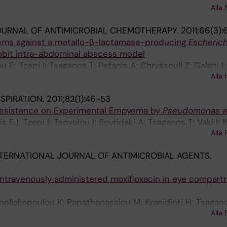
Alla 
A; Tziortzioti V; Topouzis S; Bauer M; Papapetropoulos A
OURNAL OF ANTIMICROBIAL CHEMOTHERAPY.
2011;66(3):
ems against a metallo-β-lactamase-producing
Escherich
 rabbit intra-abdominal abscess model
 E; Tzepi I; Tsaganos T; Pefanis A; Chryssouli Z; Galani I;
Alla 
s E; Giamarellou H
SPIRATION.
2011;82(1):46-53
Resistance on Experimental Empyema by
Pseudomonas a
 EJ; Tzepi I; Tsovolou I; Spyridaki A; Tsaganos T; Vaki I; K
Alla 
TERNATIONAL JOURNAL OF ANTIMICROBIAL AGENTS.
intravenously administered moxifloxacin in eye compart
anellakopoulou K; Papathanassiou M; Kranidioti H; Tsagano
Alla 
os-Bourboulis EJ; Theodossiadis P