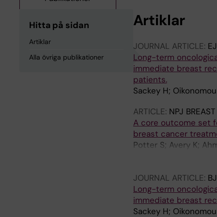
Artiklar
Hitta på sidan
Artiklar
JOURNAL ARTICLE:
E
Long-term oncologic
Alla övriga publikationer
immediate breast rec
patients.
Sackey H; Oikonomou I
ARTICLE:
NPJ BREAST
A core outcome set f
breast cancer treatme
Potter S; Avery K; Ah
Federmann J; Fineston
Lee H-B; Mackenzie M
JOURNAL ARTICLE:
BJ
Spillane AJ; Thompso
Long-term oncologic
McIntosh SA
immediate breast rec
Sackey H; Oikonomou I