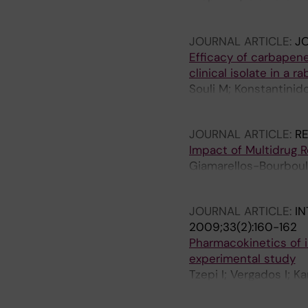
Pelekanou A; Kotsaki 
JOURNAL ARTICLE:
J
Efficacy of carbapen
clinical isolate in a
Souli M; Konstantinidou
Giamarellos-Bourbouli
JOURNAL ARTICLE:
RE
Impact of Multidrug 
Giamarellos-Bourboulis
Polychronopoulos V
JOURNAL ARTICLE:
IN
2009;33(2):160-162
Pharmacokinetics of 
experimental study
Tzepi I; Vergados I; K
Liarakos V; Giamarell