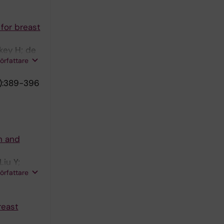
for breast
key H; de
författare
):389-396
h and
Liu Y;
författare
reast