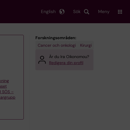
English
Sök
Meny
Forskningsområden:
Cancer och onkologi
Kirurgi
Är du Ira Oikonomou?
Redigera din profil
skning
uset
KI SÖS –
kargrupp