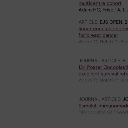
multicentre cohort
Adam HC; Frisell A; Li
ARTICLE:
BJS OPEN.
2
Recurrence and surviv
for breast cancer
Andre C; Holsti C; S
Boniface J
JOURNAL ARTICLE:
E
134 Poster Oncoplasti
excellent survival ra
André C; Holsti C; Sv
Boniface J
JOURNAL ARTICLE:
J
Esmolol: immunomodul
Dimopoulos G; Theodo
Bourboulis EJ; Tsagan