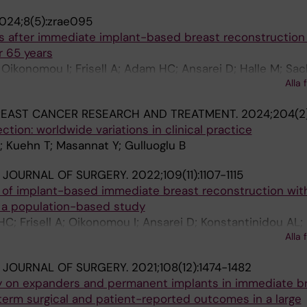
024;8(5):zrae095
s after immediate implant-based breast reconstruction 
 65 years
 Oikonomou I; Frisell A; Adam HC; Ansarei D; Halle M; Sac
Alla 
REAST CANCER RESEARCH AND TREATMENT.
2024;204(2
ection: worldwide variations in clinical practice
; Kuehn T; Masannat Y; Gulluoglu B
H JOURNAL OF SURGERY.
2022;109(11):1107-1115
of implant-based immediate breast reconstruction wit
: a population-based study
; Frisell A; Oikonomou I; Ansarei D; Konstantinidou AL; 
Alla 
 Halle M; Johansson ALV; Sackey H
H JOURNAL OF SURGERY.
2021;108(12):1474-1482
py on expanders and permanent implants in immediate b
term surgical and patient-reported outcomes in a large