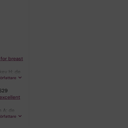
for breast
key H; de
författare
S29
excellent
n A; de
författare