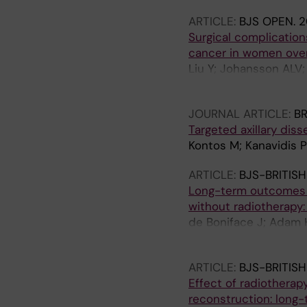
ARTICLE:
BJS OPEN.
2
Surgical complication
cancer in women over
Liu Y; Johansson ALV;
Boniface J
JOURNAL ARTICLE:
B
Targeted axillary diss
Kontos M; Kanavidis P
ARTICLE:
BJS-BRITIS
Long-term outcomes 
without radiotherapy
de Boniface J; Adam HC
Alniaj BA; Wallmon P;
ARTICLE:
BJS-BRITIS
Effect of radiothera
reconstruction: long-