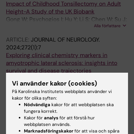
Impact of Childhood Tonsillectomy on Adult
Height-A Study of the UK Biobank
Gong W; Psychogios I; Hu Y; Li S; Chen W; Su J;
Alla författare
Song H; Xiao X; Zhang Z; Huang Y; Fang F
ARTICLE:
JOURNAL OF NEUROLOGY.
2024;272(1):7
Exploring clinical chemistry markers in
amyotrophic lateral sclerosis: insights into
survival and disease trajectories
Psychogios I; Hu Y; Seitz C; Joyce EE; Lovik A;
Vi använder kakor (cookies)
Alla författare
Ingre C; Fang F
På Karolinska Institutets webbplats använder vi
kakor för olika syften:
Alla övriga publikationer
Nödvändiga
kakor för att webbplatsen ska
fungera korrekt.
Kakor för
analys
för att förstå hur
CONFERENCE PUBLICATION:
webbplatsen används.
PHARMACOEPIDEMIOLOGY AND DRUG
Marknadsföringskakor
för att visa och spåra