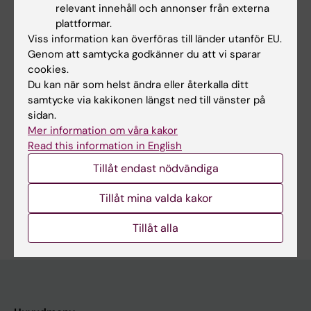
SAFETY.
2025;34:528
relevant innehåll och annonser från externa
Self-Reported Intake of Harmful Medications
plattformar.
During Pregnancy: Insights from 24 Years of
Viss information kan överföras till länder utanför EU.
Genom att samtycka godkänner du att vi sparar
Swedish Data
cookies.
Tsampa S; Psychogios I; Ahlqvist VH
Du kan när som helst ändra eller återkalla ditt
samtycke via kakikonen längst ned till vänster på
sidan.
Mer information om våra kakor
Forskningsområden:
Read this information in English
Arbetsmedicin och miljömedicin
Basal cancerforskning
Tillåt endast nödvändiga
Epidemiologi
Medicinsk biostatistik
Psykiatri
Tillåt mina valda kakor
Är du Ioannis Psychogios?
Redigera din profil
Tillåt alla