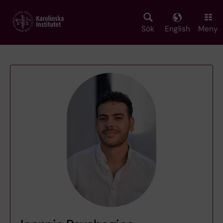
Skip
to
main
Sök
English
Meny
content