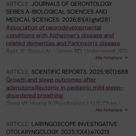
ARTICLE:
JOURNALS OF GERONTOLOGY
SERIES A-BIOLOGICAL SCIENCES AND
MEDICAL SCIENCES.
2026;81(4):glaf281
Association of neurodevelopmental
conditions with Alzheimer's disease and
related dementias and Parkinson's disease
Rast JE; Rosso AL; James BD; Underwood JFG;
Alla författare
Bergstedt J; Ahlqvist VH; Grove J; Fang F;
Goldstein ND; Vivanti G; Levine SZ; Nordstrom
ARTICLE:
SCIENTIFIC REPORTS.
2025;16(1):688
A; Schendel D; Lyall K; Nordstrom P; Ballin M;
Growth and sleep outcomes after
Stafford J; Naj AC; Lee BK
adenotonsillectomy in pediatric mild sleep-
disordered breathing
Gong W; Huang K; Psychogios I; Li S; Chen L;
Alla författare
Zhang J; Fang F; Zhang Z; Hu Y
ARTICLE:
LARYNGOSCOPE INVESTIGATIVE
OTOLARYNGOLOGY.
2025;10(4):e70213