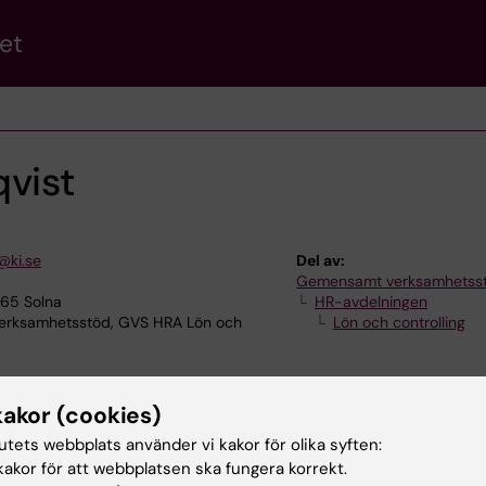
et
qvist
@ki.se
Del av:
Gemensamt verksamhetss
165 Solna
HR-avdelningen
rksamhetsstöd, GVS HRA Lön och
Lön och controlling
kakor (cookies)
tutets webbplats använder vi kakor för olika syften:
akor för att webbplatsen ska fungera korrekt.