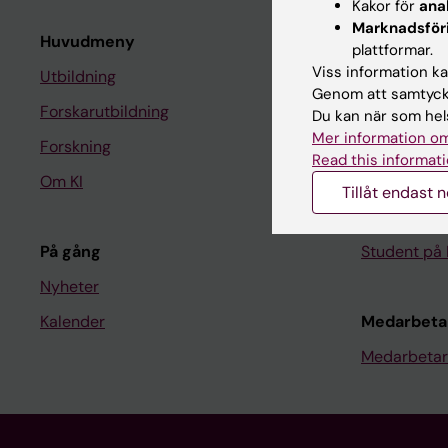
Kakor för
ana
Marknadsför
Huvudmeny
Student
plattformar.
Viss information kan
Utbildning
Ladok
Genom att samtycka
Forskarutbildning
Canvas
Du kan när som hels
Mer information om
Forskning
Schema
Read this informati
Om KI
Studentmej
Tillåt endast 
Kurs- och 
På gång
Student på 
Nyheter
Kalender
Medarbeta
Medarbetar