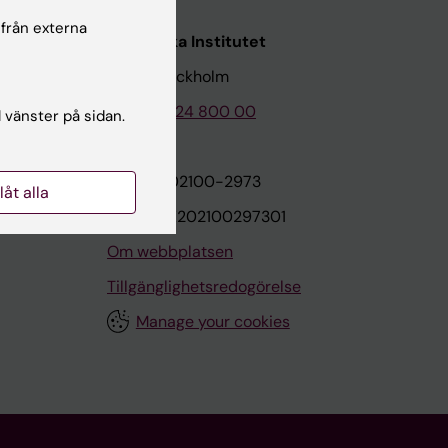
 från externa
Karolinska Institutet
171 77 Stockholm
Tel: 08-524 800 00
l vänster på sidan.
on
Org.nr: 202100-2973
llåt alla
VAT.nr: SE202100297301
Om webbplatsen
Tillgänglighetsredogörelse
Manage your cookies