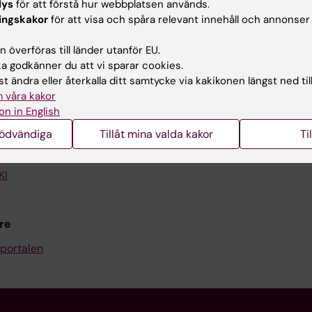
lys
för att förstå hur webbplatsen används.
ingskakor
för att visa och spåra relevant innehåll och annonser
Kontakta och besök KI
 överföras till länder utanför EU.
Universitetsbiblioteket
 godkänner du att vi sparar cookies.
Stöd forskning och utbildning
t ändra eller återkalla ditt samtycke via kakikonen längst ned til
 våra kakor
Jobba på KI
on in English
len
Karolinska Institutet Innovati
nödvändiga
Tillåt mina valda kakor
Ti
programwebbar
Kontakta presstjänsten
KI
re
portalen