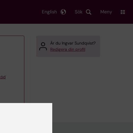
English
Sök
Meny
Är du Ingvar Sundqvist?
Redigera din profil
töd