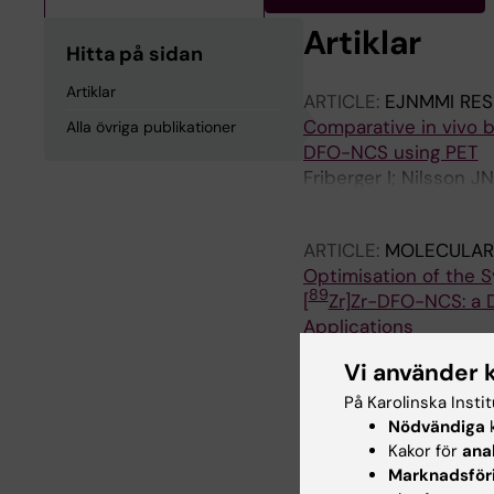
Artiklar
Hitta på sidan
Artiklar
ARTICLE:
EJNMMI RE
Comparative in vivo bi
Alla övriga publikationer
DFO-NCS using PET
Friberger I; Nilsson J
Carlsten M; Holmin S;
ARTICLE:
MOLECULAR 
Optimisation of the S
89
[
Zr]Zr-DFO-NCS: a 
Applications
Friberger I; Jussing E
Vi använder 
Samen E; Carlsten M; 
På Karolinska Insti
Nödvändiga
k
Alla övriga 
Kakor för
ana
Marknadsför