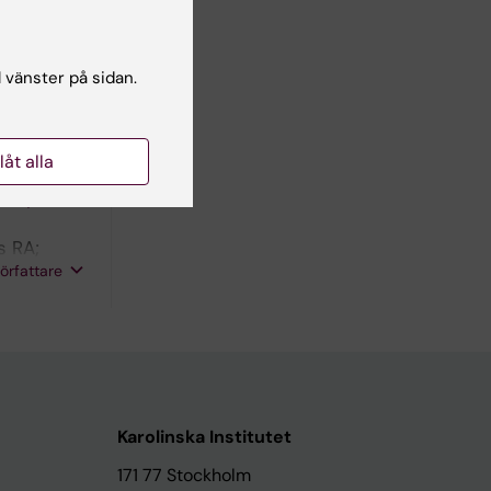
r PET
l vänster på sidan.
llåt alla
e and
herapeutic
s RA;
författare
Karolinska Institutet
171 77 Stockholm