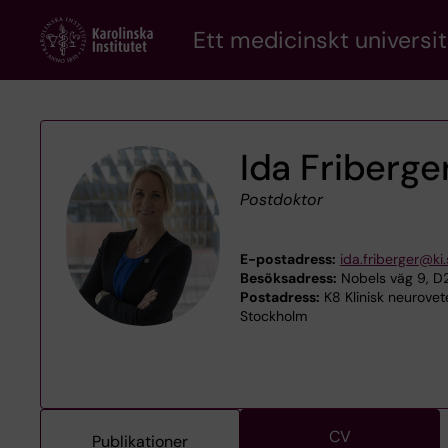
Skip
Ett medicinskt universit
to
main
content
Ida Friberge
Postdoktor
E-postadress:
ida.friberger@ki
Besöksadress:
Nobels väg 9, D2
Postadress:
K8 Klinisk neurovet
Stockholm
CV
Publikationer