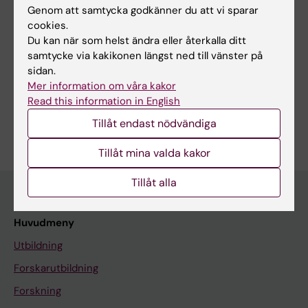
Genom att samtycka godkänner du att vi sparar
Brännemo I
cookies.
Du kan när som helst ändra eller återkalla ditt
samtycke via kakikonen längst ned till vänster på
Forskningsområden:
sidan.
Mer information om våra kakor
Odontologi
Read this information in English
Är du Ida Brännemo?
Tillåt endast nödvändiga
Redigera din profil
Tillåt mina valda kakor
Tillåt alla
Huvudmeny
Utbildning
Forskarutbildning
Forskning