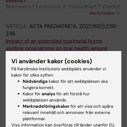
Brannemo I; Levinsson A; Hasselblad T; Dahllof
Alla författare
G; Tsilingaridis G
ARTICLE:
ACTA PAEDIATRICA.
2021;110(1):230-
236
Impact of an extended postnatal home
visiting programme on oral health among
children in a disadvantaged area of
Vi använder kakor (cookies)
Stockholm, Sweden
På Karolinska Institutets webbplats använder vi
Brannemo I; Dahllof G; Cunha Soares F;
kakor för olika syften:
Alla författare
Tsilingaridis G
Nödvändiga
kakor för att webbplatsen ska
fungera korrekt.
Kakor för
analys
för att förstå hur
Alla övriga publikationer
webbplatsen används.
Marknadsföringskakor
för att visa och spåra
DOCTORAL THESIS:
2026
relevant innehåll och annonser från externa
Parental support programs for preventing
plattformar.
early childhood caries
Viss information kan överföras till länder utanför EU.