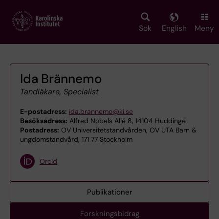
Skip
to
main
Sök
English
Meny
content
Ida Brännemo
Tandläkare, Specialist
E-postadress:
ida.brannemo@ki.se
Besöksadress:
Alfred Nobels Allé 8, 14104 Huddinge
Postadress:
OV Universitetstandvården, OV UTA Barn &
ungdomstandvård, 171 77 Stockholm
Orcid
Publikationer
Forskningsbidrag