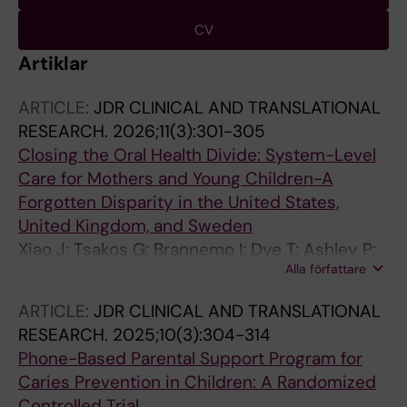
CV
Artiklar
ARTICLE:
JDR CLINICAL AND TRANSLATIONAL
RESEARCH.
2026;11(3):301-305
Closing the Oral Health Divide: System-Level
Care for Mothers and Young Children-A
Forgotten Disparity in the United States,
United Kingdom, and Sweden
Xiao J; Tsakos G; Brannemo I; Dye T; Ashley P;
Alla författare
Kopycka-Kedzierawski DT; Meyerowitz C
ARTICLE:
JDR CLINICAL AND TRANSLATIONAL
RESEARCH.
2025;10(3):304-314
Phone-Based Parental Support Program for
Caries Prevention in Children: A Randomized
Controlled Trial