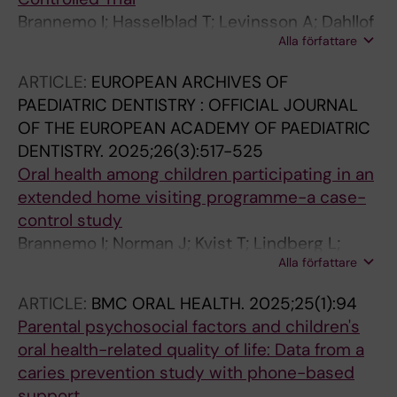
Brannemo I; Hasselblad T; Levinsson A; Dahllof
Alla författare
G; Tsilingaridis G
ARTICLE:
EUROPEAN ARCHIVES OF
PAEDIATRIC DENTISTRY : OFFICIAL JOURNAL
OF THE EUROPEAN ACADEMY OF PAEDIATRIC
DENTISTRY.
2025;26(3):517-525
Oral health among children participating in an
extended home visiting programme-a case-
control study
Brannemo I; Norman J; Kvist T; Lindberg L;
Alla författare
Tsilingaridis G
ARTICLE:
BMC ORAL HEALTH.
2025;25(1):94
Parental psychosocial factors and children's
oral health-related quality of life: Data from a
caries prevention study with phone-based
support