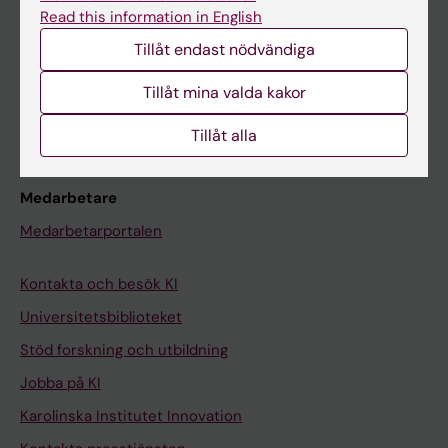
Canvas
Read this information in English
Schema
Tillåt endast nödvändiga
Studentmejlen
Tillåt mina valda kakor
Kurs- och programwebbar
Student på KI
Tillåt alla
Medarbetare
Medarbetarportalen
Kontakta och besök KI
Universitetsbiblioteket
Stöd forskning och utbildning
Jobba på KI
Karolinska Institutet Innovation