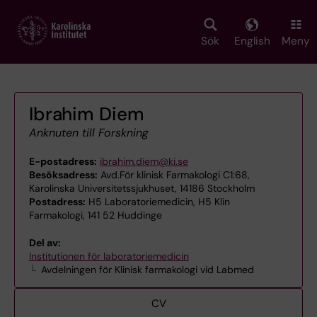
Skip
to
main
Sök
English
Meny
content
Ibrahim Diem
Anknuten till Forskning
E-postadress:
ibrahim.diem@ki.se
Besöksadress:
Avd.För klinisk Farmakologi C1:68,
Karolinska Universitetssjukhuset, 14186 Stockholm
Postadress:
H5 Laboratoriemedicin, H5 Klin
Farmakologi, 141 52 Huddinge
Del av:
Institutionen för laboratoriemedicin
Avdelningen för Klinisk farmakologi vid Labmed
CV