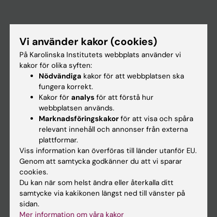
Huvudmeny
Vi använder kakor (cookies)
Utbildning
På Karolinska Institutets webbplats använder vi
Forskarutbildning
kakor för olika syften:
Nödvändiga
kakor för att webbplatsen ska
Forskning
fungera korrekt.
Om KI
Kakor för
analys
för att förstå hur
webbplatsen används.
Marknadsföringskakor
för att visa och spåra
På gång
relevant innehåll och annonser från externa
plattformar.
Nyheter
Viss information kan överföras till länder utanför EU.
Kalender
Genom att samtycka godkänner du att vi sparar
cookies.
Du kan när som helst ändra eller återkalla ditt
Student
samtycke via kakikonen längst ned till vänster på
Ladok
sidan.
Mer information om våra kakor