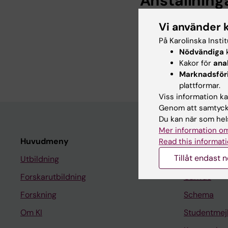
Anställning
Vi använder 
Amanuens, Medicin
2026
På Karolinska Insti
Nödvändiga
k
Assistent, Institu
Kakor för
ana
Institutet, 2022
Marknadsför
plattformar.
Viss information kan
Genom att samtycka
Du kan när som hels
Mer information om
Huvudmeny
Student
Read this informati
Tillåt endast 
Utbildning
Ladok
Forskarutbildning
Canvas
Forskning
Schema
Om KI
Studentmej