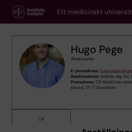
Skip
Ett medicinskt universit
to
main
content
Hugo Pege
Amanuens
E-postadress:
hugo.pege@ki.s
Besöksadress:
Nobels väg 12a, 
Postadress:
C8 Medicinsk epide
Eklund, 171 77 Stockholm
CV