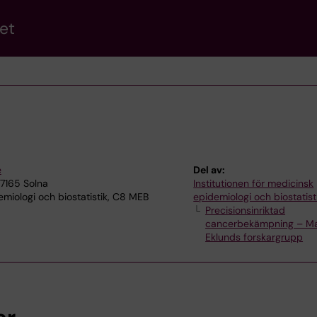
et
e
Del av:
17165 Solna
Institutionen för medicinsk
miologi och biostatistik, C8 MEB
epidemiologi och biostatist
Precisionsinriktad
cancerbekämpning – Ma
Eklunds forskargrupp