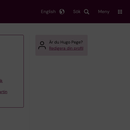
English
Sök
Meny
Är du Hugo Pege?
Redigera din profil
ik
rtin