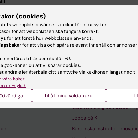
ar
kakor (cookies)
sk epidemiologi och biostatistik, Karolinska Institutet
tutets webbplats använder vi kakor för olika syften:
akor för att webbplatsen ska fungera korrekt.
tionen för mikrobiologi, tumör- och cellbiologi, Karolinska
lys
för att förstå hur webbplatsen används.
-2023
ingskakor
för att visa och spåra relevant innehåll och annonser
 överföras till länder utanför EU.
 godkänner du att vi sparar cookies.
t ändra eller återkalla ditt samtycke via kakikonen längst ned til
 våra kakor
Kontakta och besök KI
on in English
nödvändiga
Tillåt mina valda kakor
Ti
Universitetsbiblioteket
Stöd forskning och utbildning
Jobba på KI
len
Karolinska Institutet Innovati