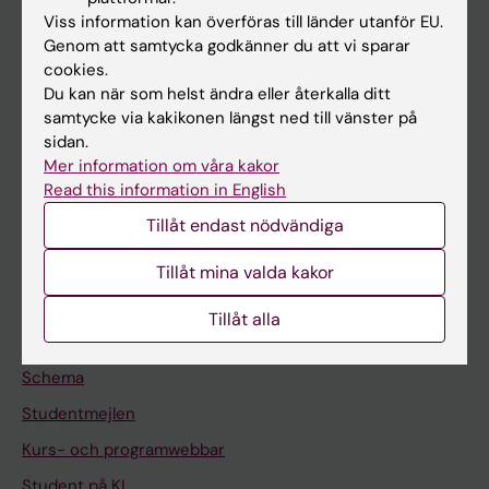
Viss information kan överföras till länder utanför EU.
Forskning
Genom att samtycka godkänner du att vi sparar
Om KI
cookies.
Du kan när som helst ändra eller återkalla ditt
samtycke via kakikonen längst ned till vänster på
På gång
sidan.
Mer information om våra kakor
Nyheter
Read this information in English
Kalender
Tillåt endast nödvändiga
Student
Tillåt mina valda kakor
Ladok
Tillåt alla
Canvas
Schema
Studentmejlen
Kurs- och programwebbar
Student på KI