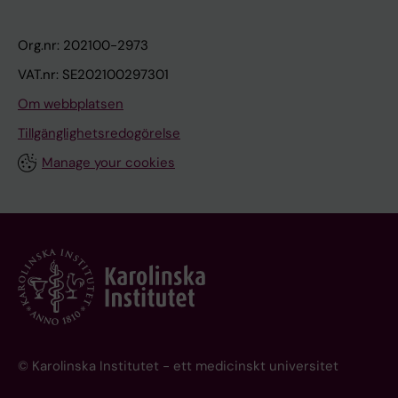
Org.nr: 202100-2973
VAT.nr: SE202100297301
Om webbplatsen
Tillgänglighetsredogörelse
Manage your cookies
© Karolinska Institutet - ett medicinskt universitet