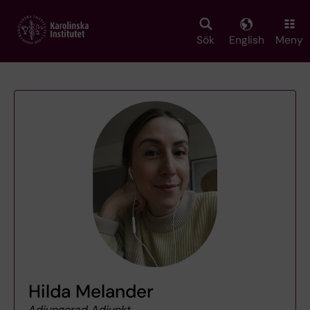
Skip
to
main
Sök
English
Meny
content
Hilda Melander
Adjungerad Adjunkt