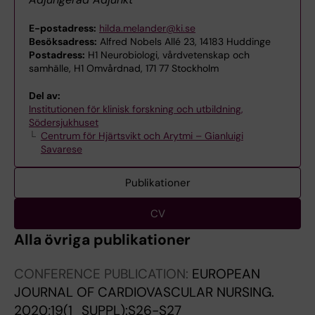
E-postadress:
hilda.melander@ki.se
Besöksadress:
Alfred Nobels Allé 23, 14183 Huddinge
Postadress:
H1 Neurobiologi, vårdvetenskap och
samhälle, H1 Omvårdnad, 171 77 Stockholm
Del av:
Institutionen för klinisk forskning och utbildning,
Södersjukhuset
Centrum för Hjärtsvikt och Arytmi – Gianluigi
Savarese
Publikationer
CV
Alla övriga publikationer
CONFERENCE PUBLICATION:
EUROPEAN
JOURNAL OF CARDIOVASCULAR NURSING.
2020;19(1_SUPPL):S26-S27