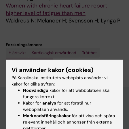
Women with chronic heart failure report
higher level of fatigue than men
Waldreus N; Melander H; Svensson H; Lynga P
Forskningsämnen:
Hjärtsvikt
Kardiologisk omvårdnad
Trötthet
Är du Hilda Melander?
Vi använder kakor (cookies)
Redigera din profil
På Karolinska Institutets webbplats använder vi
kakor för olika syften:
Nödvändiga
kakor för att webbplatsen ska
fungera korrekt.
Kakor för
analys
för att förstå hur
Huvudmeny
webbplatsen används.
Marknadsföringskakor
för att visa och spåra
Utbildning
relevant innehåll och annonser från externa
Forskarutbildning
plattformar.