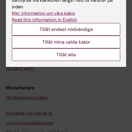
samtycke via kakikonen längst ned till vänster på
sidan.
Student
Mer information om våra kakor
Ladok
Read this information in English
Tillåt endast nödvändiga
Canvas
Schema
Tillåt mina valda kakor
Studentmejlen
Tillåt alla
Kurs- och programwebbar
Student på KI
Medarbetare
Medarbetarportalen
Kontakta och besök KI
Universitetsbiblioteket