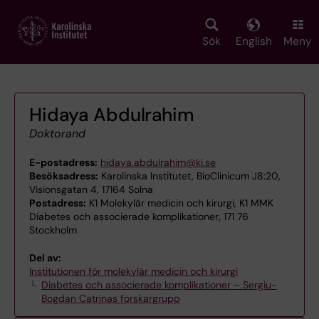
Skip
to
main
Sök
English
Meny
content
Hidaya Abdulrahim
Doktorand
E-postadress:
hidaya.abdulrahim@ki.se
Besöksadress:
Karolinska Institutet, BioClinicum J8:20,
Visionsgatan 4, 17164 Solna
Postadress:
K1 Molekylär medicin och kirurgi, K1 MMK
Diabetes och associerade komplikationer, 171 76
Stockholm
Del av:
Institutionen för molekylär medicin och kirurgi
Diabetes och associerade komplikationer – Sergiu-
Bogdan Catrinas forskargrupp