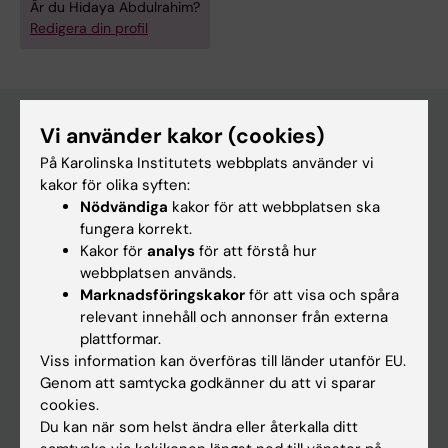
Är du Hidaya Abdulrahim?
Redigera din profil
Vi använder kakor (cookies)
På Karolinska Institutets webbplats använder vi
Huvudmeny
kakor för olika syften:
Utbildning
Nödvändiga
kakor för att webbplatsen ska
fungera korrekt.
Forskarutbildning
Kakor för
analys
för att förstå hur
Forskning
webbplatsen används.
Marknadsföringskakor
för att visa och spåra
Om KI
relevant innehåll och annonser från externa
plattformar.
Viss information kan överföras till länder utanför EU.
På gång
Genom att samtycka godkänner du att vi sparar
Nyheter
cookies.
Du kan när som helst ändra eller återkalla ditt
Kalender