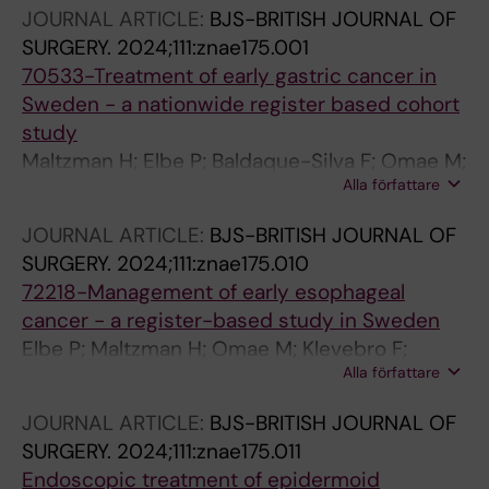
JOURNAL ARTICLE:
BJS-BRITISH JOURNAL OF
SURGERY.
2024;111:znae175.001
70533-Treatment of early gastric cancer in
Sweden - a nationwide register based cohort
study
Maltzman H; Elbe P; Baldaque-Silva F; Omae M;
Alla författare
Lindblad M; Klevebro F
JOURNAL ARTICLE:
BJS-BRITISH JOURNAL OF
SURGERY.
2024;111:znae175.010
72218-Management of early esophageal
cancer - a register-based study in Sweden
Elbe P; Maltzman H; Omae M; Klevebro F;
Alla författare
Lindblad M
JOURNAL ARTICLE:
BJS-BRITISH JOURNAL OF
SURGERY.
2024;111:znae175.011
Endoscopic treatment of epidermoid