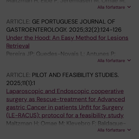
Maltzman H; Elbe P; Jeremiasen M; Omae M;
Alla författare
Baldaque-Silva F; von Seth E; Lindblad M;
Klevebro F
ARTICLE:
GE PORTUGUESE JOURNAL OF
GASTROENTEROLOGY.
2025;32(2):124-126
Under the Hood: An Easy Method for Lesions
Retrieval
Pereira JP; Guedes-Novais L; Antunes P;
Alla författare
Omae M; Maltzman H; Baldaque-Silva F
ARTICLE:
PILOT AND FEASIBILITY STUDIES.
2025;11(1):1
Laparoscopic and Endoscopic cooperative
surgery as Rescue-treatment for Advanced
gastric Cancer in patients Unfit for Surgery
(LE-RACUS): protocol for a feasibility study
Maltzman H; Omae M; Klevebro F; Baldaque-
Alla författare
Silva F; Rouvelas I