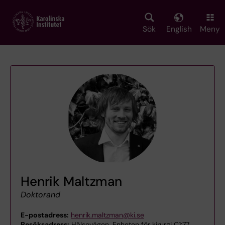
Skip
to
main
Sök
English
Meny
content
Henrik Maltzman
Doktorand
E-postadress:
henrik.maltzman@ki.se
Besöksadress:
Hälsovägen, Enheten för kirurgi C1:77,