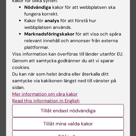
kakor för olika syften:
Alla övriga publikationer
Nödvändiga
kakor för att webbplatsen ska
fungera korrekt.
PREPRINT:
JMIR PREPRINTS.
2026
Kakor för
analys
för att förstå hur
COmpletion Sentinel Node resection with or
webbplatsen används.
without minimally invAsive and endoscopic
Marknadsföringskakor
för att visa och spåra
cooperative surgery following non-cuRative
relevant innehåll och annonser från externa
plattformar.
Endoscopic Submucosal Dissection (Co-
Viss information kan överföras till länder utanför EU.
SNARE trial): protocol for a phase 1 trial
Genom att samtycka godkänner du att vi sparar
(Preprint)
cookies.
Maltzman H; Omae M; Rouvelas I
Du kan när som helst ändra eller återkalla ditt
samtycke via kakikonen längst ned till vänster på
CONFERENCE PUBLICATION:
ENDOSCOPY.
sidan.
2025;57:s174-s175
Mer information om våra kakor
Read this information in English
The Safety and Efficacy of Endoscopic
submucosal dissection for early esophageal
Tillåt endast nödvändiga
squamous cell carcinoma in Scandinavia
Tillåt mina valda kakor
(SEES-study)
Maltzman H; Omae M; Achiam MP; Pham KC;