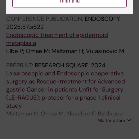
Tillåt alla
Alla författare
Baldaque-Silva F
CONFERENCE PUBLICATION:
ENDOSCOPY.
2025;57:s522
Endoscopic treatment of epidermoid
metaplasia
Elbe P; Omae M; Maltzman H; Vujasinovic M
PREPRINT:
RESEARCH SQUARE.
2024
Laparoscopic and Endoscopic cooperative
surgery as Rescue-treatment for Advanced
gastric Cancer in patients Unfit for Surgery
(LE-RACUS): protocol for a phase 1 clinical
study
Maltzman H; Omae M; Klevebro F; Baldaque-
Alla författare
Silva F; Rouvelas I