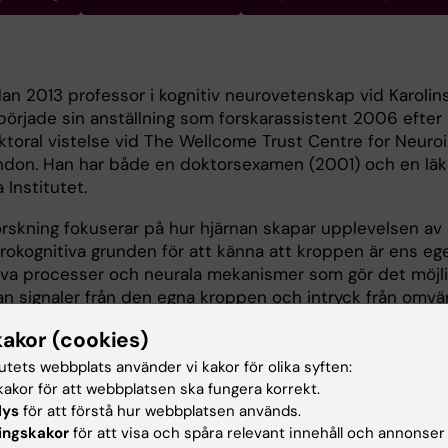
an 2013 professor i kognitiv neurovetenskap vid Karolin
åbörjade sin anställning som forskarassistent 2006 efter 
toral vistelse vid The Wellcome Trust Centre for Neuroi
ondon. Han har både en doktorsexamen (2001) och en lä
 Institutet.
rskning fokuserar på hur hjärnan skapar upplevelsen av
okognitiva grunden för att känna att kroppen är ens eg
iva processer och neurala mekanismer som gör det möjli
llan signaler från den egna kroppen och intryck från omvä
innessignaler integreras till en sammanhängande uppleve
kakor (cookies)
ultisensorisk integrering av beröring, proprioception, s
forskning har betydande implikationer för utvecklingen 
tutets webbplats använder vi kakor för olika syften:
om känns mer som riktiga lemmar, för att stärka
akor för att webbplatsen ska fungera korrekt.
lys
för att förstå hur webbplatsen används.
v avatarer inom virtual reality-teknologier och för fram
ingskakor
för att visa och spåra relevant innehåll och annonser
egration. Den är också relevant för forskning om neurolog