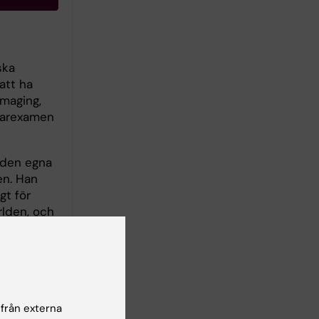
ska
att ha
maging,
karexamen
 den egna
en. Han
gt för
rlden, och
lse av det
yn och
av
tida
 från externa
iska,