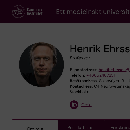
Skip
Ett medicinskt universit
to
main
content
Henrik Ehrs
Professor
E-postadress:
henrik.ehrsson@k
Telefon:
+46852487231
Besöksadress:
Solnavägen 9 - k
Postadress:
C4 Neurovetenskap,
Stockholm
Orcid
Publikationer
Forsknin
Om mig