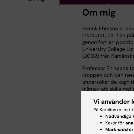
Om mig
Henrik Ehrsson är sed
Institutet, där han p
genomfört en postdok
University College L
(2002) från Karolinska
Professor Ehrssons fo
kroppen och den neur
undersöker de kognit
hjärnan att skilja me
hur självrelaterade s
Vi använder 
fysiska jaget genom m
interoception. Denna 
På Karolinska Insti
avancerade proteser s
Nödvändiga
k
Kakor för
ana
kroppsägandekänslan a
Marknadsför
hjärn-teknologisk int