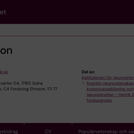
et
son
i.se
Del av:
Institutionen för neurovet
varter D4, 17165 Solna
Kognitiv neurovetenska
 C4 Forskning Ehrsson, 171 77
kroppsvarseblivning och
jagupplevelse – Henrik 
forskargrupp
gsbidrag
CV
Populärvetenskap och s