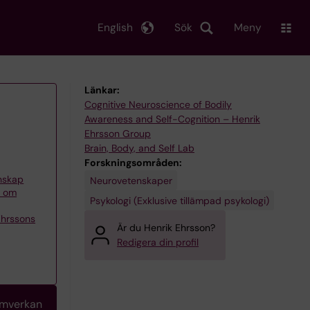
English
Sök
Meny
Länkar:
Cognitive Neuroscience of Bodily
Awareness and Self-Cognition – Henrik
Ehrsson Group
Brain, Body, and Self Lab
Forskningsområden:
enskap
Neurovetenskaper
p om
Psykologi (Exklusive tillämpad psykologi)
Ehrssons
Är du Henrik Ehrsson?
Redigera din profil
amverkan