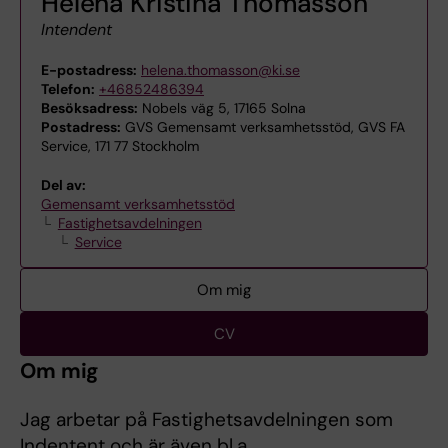
Helena Kristina Thomasson
Intendent
E-postadress:
helena.thomasson@ki.se
Telefon:
+46852486394
Besöksadress:
Nobels väg 5, 17165 Solna
Postadress:
GVS Gemensamt verksamhetsstöd, GVS FA
Service, 171 77 Stockholm
Del av:
Gemensamt verksamhetsstöd
Fastighetsavdelningen
Service
Om mig
CV
Om mig
Jag arbetar på Fastighetsavdelningen som
Indentent och är även bl.a.