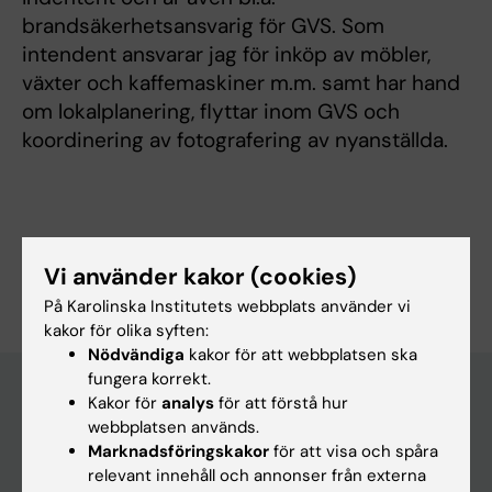
brandsäkerhetsansvarig för GVS. Som
intendent ansvarar jag för inköp av möbler,
växter och kaffemaskiner m.m. samt har hand
om lokalplanering, flyttar inom GVS och
koordinering av fotografering av nyanställda.
Är du Helena Kristina Thomasson?
Vi använder kakor (cookies)
Redigera din profil
På Karolinska Institutets webbplats använder vi
kakor för olika syften:
Nödvändiga
kakor för att webbplatsen ska
fungera korrekt.
Kakor för
analys
för att förstå hur
webbplatsen används.
Huvudmeny
Marknadsföringskakor
för att visa och spåra
Utbildning
relevant innehåll och annonser från externa