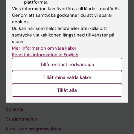
plattformar.
Forskarutbildning
Viss information kan överföras till länder utanför EU.
Forskning
Genom att samtycka godkänner du att vi sparar
cookies.
Om KI
Du kan när som helst ändra eller återkalla ditt
samtycke via kakikonen längst ned till vänster på
sidan.
På gång
Mer information om våra kakor
Nyheter
Read this information in English
Kalender
Tillåt endast nödvändiga
Tillåt mina valda kakor
Student
Ladok
Tillåt alla
Canvas
Schema
Studentmejlen
Kurs- och programwebbar