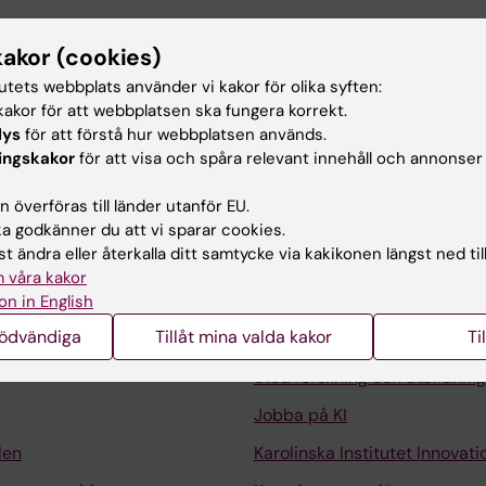
emikonferens som är en gemensam organisation för
kakor (cookies)
 Sveriges lantbruksuniversitet, Uppsala universitet och
tutets webbplats använder vi kakor för olika syften:
et och medlem i ICCA (International Congress and
akor för att webbplatsen ska fungera korrekt.
n), MPI (Meeting Professionals International) samt
lys
för att förstå hur webbplatsen används.
riges universitet och högskolor.
ingskakor
för att visa och spåra relevant innehåll och annonser
 överföras till länder utanför EU.
 godkänner du att vi sparar cookies.
t ändra eller återkalla ditt samtycke via kakikonen längst ned til
 våra kakor
Kontakta och besök KI
on in English
nödvändiga
Tillåt mina valda kakor
Ti
Universitetsbiblioteket
Stöd forskning och utbildning
Jobba på KI
len
Karolinska Institutet Innovati