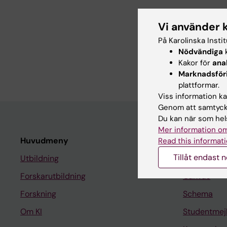
Jag arbetar för Akad
Vi använder 
Karolinska Institutet,
På Karolinska Insti
Stockholms universit
Nödvändiga
k
Convention Associatio
Kakor för
ana
Mötesakademin för Sve
Marknadsför
plattformar.
Viss information kan
Genom att samtycka
Du kan när som hels
Mer information om
Huvudmeny
Student
Read this informati
Tillåt endast 
Utbildning
Ladok
Forskarutbildning
Canvas
Forskning
Schema
Om KI
Studentmej