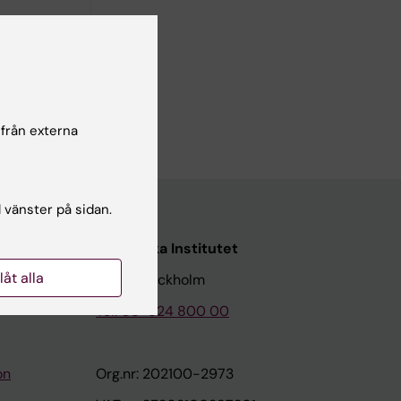
 från externa
l vänster på sidan.
Karolinska Institutet
llåt alla
171 77 Stockholm
Tel: 08-524 800 00
on
Org.nr: 202100-2973