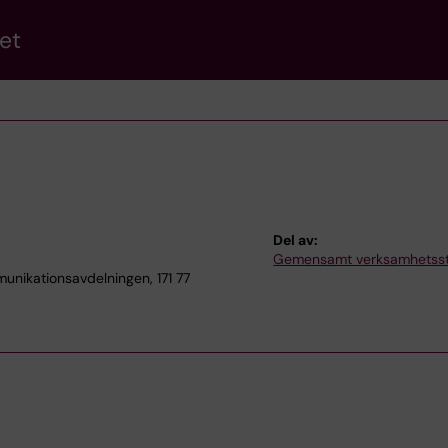
et
Del av:
Gemensamt verksamhetss
ikationsavdelningen, 171 77