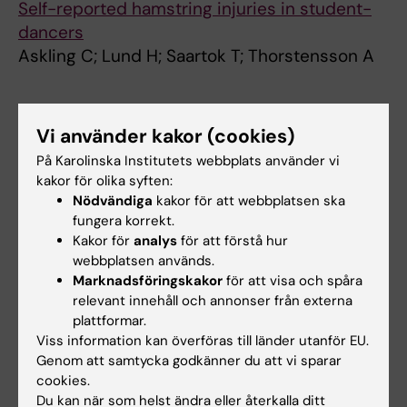
Self-reported hamstring injuries in student-
dancers
Askling C; Lund H; Saartok T; Thorstensson A
Alla övriga publikationer
Vi använder kakor (cookies)
STUDY PROTOCOL:
BMJ OPEN.
På Karolinska Institutets webbplats använder vi
kakor för olika syften:
2024;14(11):e087620
Nödvändiga
kakor för att webbplatsen ska
Long-term effects of pelvic floor training in
fungera korrekt.
male chronic pelvic pain, correlation between
Kakor för
analys
för att förstå hur
subjective and objective outcomes: a study
webbplatsen används.
protocol for a randomised controlled trial
Marknadsföringskakor
för att visa och spåra
relevant innehåll och annonser från externa
Grape HH; Nordgren B; Koskela LR
plattformar.
Viss information kan överföras till länder utanför EU.
Genom att samtycka godkänner du att vi sparar
Forskningsområden:
cookies.
Du kan när som helst ändra eller återkalla ditt
Fysioterapi
Urologi