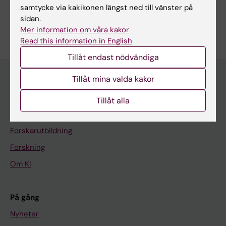
samtycke via kakikonen längst ned till vänster på
Är du Helena Hallencreutz Grape?
sidan.
Redigera din profil
Mer information om våra kakor
Read this information in English
Tillåt endast nödvändiga
Tillåt mina valda kakor
Huvudmeny
Tillåt alla
Utbildning
Forskarutbildning
Forskning
Om KI
På gång
Nyheter