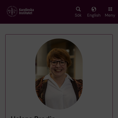
Skip
to
main
Sök
English
Meny
content