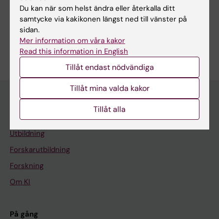
Du kan när som helst ändra eller återkalla ditt
samtycke via kakikonen längst ned till vänster på
sidan.
Mer information om våra kakor
Är du Helena Brodin?
Redigera din profil
Read this information in English
Tillåt endast nödvändiga
Tillåt mina valda kakor
Tillåt alla
Huvudmeny
Utbildning
Forskarutbildning
Forskning
Om KI
På gång