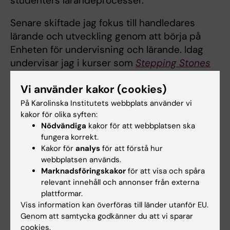
studenters lärandeprocesser.
Senare skiftade jag fokus till handledares
lärande och utveckling genom att börja på
Enheten för undervisning och lärande. Idag
undervisar jag i kurser som
Stepping Stones
och
Högskolepedagogik för lärare och
Vi använder kakor (cookies)
handledare i verksamhetsförlagd utbildning
.
På Karolinska Institutets webbplats använder vi
Utöver undervisning leder jag workshops för
kakor för olika syften:
handledare och deltar i olika projekt, ofta i
Nödvändiga
kakor för att webbplatsen ska
fungera korrekt.
samarbete med Region Stockholm och andra
Kakor för
analys
för att förstå hur
utbildningsinstitutioner.
webbplatsen används.
Marknadsföringskakor
för att visa och spåra
relevant innehåll och annonser från externa
Jag diskuterar gärna verksamhetsförlagd
plattformar.
utbildning, delar idéer och utforskar nya
Viss information kan överföras till länder utanför EU.
möjligheter till samarbete. Hör av dig!
Genom att samtycka godkänner du att vi sparar
cookies.