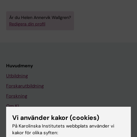
Är du Helen Annervik Wallgren?
Redigera din profil
Huvudmeny
Utbildning
Forskarutbildning
Forskning
Om KI
Vi använder kakor (cookies)
På Karolinska Institutets webbplats använder vi
På gång
kakor för olika syften:
Nyheter