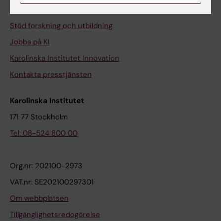
Universitetsbiblioteket
Stöd forskning och utbildning
Jobba på KI
Karolinska Institutet Innovation
Kontakta presstjänsten
Karolinska Institutet
171 77 Stockholm
Tel: 08-524 800 00
Org.nr: 202100-2973
VAT.nr: SE202100297301
Om webbplatsen
Tillgänglighetsredogörelse