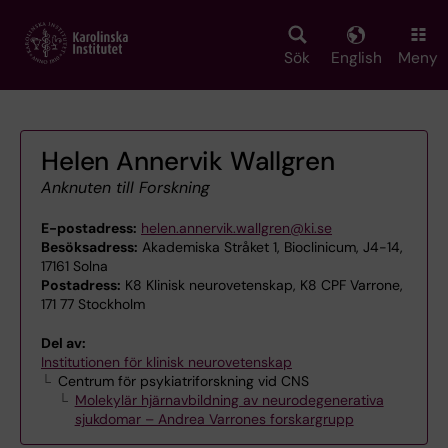
Skip
to
main
Sök
English
Meny
content
Helen Annervik Wallgren
Anknuten till Forskning
E-postadress:
helen.annervik.wallgren@ki.se
Besöksadress:
Akademiska Stråket 1, Bioclinicum, J4-14,
17161 Solna
Postadress:
K8 Klinisk neurovetenskap, K8 CPF Varrone,
171 77 Stockholm
Del av:
Institutionen för klinisk neurovetenskap
Centrum för psykiatriforskning vid CNS
Molekylär hjärnavbildning av neurodegenerativa
sjukdomar – Andrea Varrones forskargrupp