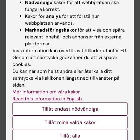
Nödvändiga
kakor för att webbplatsen ska
fungera korrekt.
Kalender
Kakor för
analys
för att förstå hur
webbplatsen används.
Student
Marknadsföringskakor
för att visa och spåra
Ladok
relevant innehåll och annonser från externa
plattformar.
Canvas
Viss information kan överföras till länder utanför EU.
Schema
Genom att samtycka godkänner du att vi sparar
cookies.
Studentmejlen
Du kan när som helst ändra eller återkalla ditt
Kurs- och programwebbar
samtycke via kakikonen längst ned till vänster på
sidan.
Student på KI
Mer information om våra kakor
Read this information in English
Medarbetare
Tillåt endast nödvändiga
Medarbetarportalen
Tillåt mina valda kakor
Kontakta och besök KI
Tillåt alla