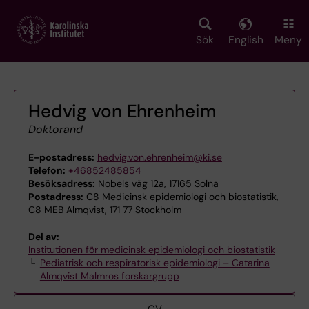
Skip
to
main
Sök
English
Meny
content
Hedvig von Ehrenheim
Doktorand
E-postadress:
hedvig.von.ehrenheim@ki.se
Telefon:
+46852485854
Besöksadress:
Nobels väg 12a, 17165 Solna
Postadress:
C8 Medicinsk epidemiologi och biostatistik,
C8 MEB Almqvist, 171 77 Stockholm
Del av:
Institutionen för medicinsk epidemiologi och biostatistik
Pediatrisk och respiratorisk epidemiologi – Catarina
Almqvist Malmros forskargrupp