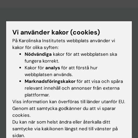
Vi använder kakor (cookies)
Huvudmeny
På Karolinska Institutets webbplats använder vi
Utbildning
kakor för olika syften:
Forskarutbildning
Nödvändiga
kakor för att webbplatsen ska
fungera korrekt.
Forskning
Kakor för
analys
för att förstå hur
Om KI
webbplatsen används.
Marknadsföringskakor
för att visa och spåra
relevant innehåll och annonser från externa
På gång
plattformar.
Viss information kan överföras till länder utanför EU.
Nyheter
Genom att samtycka godkänner du att vi sparar
Kalender
cookies.
Du kan när som helst ändra eller återkalla ditt
samtycke via kakikonen längst ned till vänster på
Student
sidan.