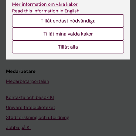
Ladok
Mer information om våra kakor
Read this information in English
Canvas
Tillåt endast nödvändiga
Schema
Studentmejlen
Tillåt mina valda kakor
Kurs- och programwebbar
Tillåt alla
Student på KI
Medarbetare
Medarbetarportalen
Kontakta och besök KI
Universitetsbiblioteket
Stöd forskning och utbildning
Jobba på KI