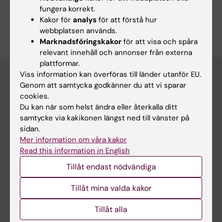
fungera korrekt.
Är du Harpa Vidarsdottir?
Kakor för
analys
för att förstå hur
Redigera din profil
webbplatsen används.
Marknadsföringskakor
för att visa och spåra
relevant innehåll och annonser från externa
plattformar.
Viss information kan överföras till länder utanför EU.
Genom att samtycka godkänner du att vi sparar
Huvudmeny
cookies.
Du kan när som helst ändra eller återkalla ditt
Utbildning
samtycke via kakikonen längst ned till vänster på
Forskarutbildning
sidan.
Mer information om våra kakor
Forskning
Read this information in English
Om KI
Tillåt endast nödvändiga
Tillåt mina valda kakor
På gång
Nyheter
Tillåt alla