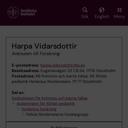
Skip
to
main
Sök
English
Meny
content
Harpa Vidarsdottir
Anknuten till Forskning
E-postadress:
harpa.vidarsdottir@ki.se
Besöksadress:
Eugeniavägen 23 C8:34, 17176 Stockholm
Postadress:
K6 Kvinnors och barns hälsa, K6 Klinisk
pediatrik Herlenius Nordenstam, 171 77 Stockholm
Del av:
Institutionen för kvinnors och barns hälsa
Avdelningen för Klinisk pediatrik
Herlenius forskning
Felicia Nordenstams forskargrupp