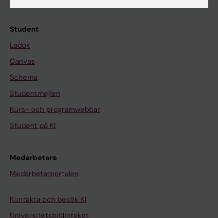
Kalender
Student
Ladok
Canvas
Schema
Studentmejlen
Kurs- och programwebbar
Student på KI
Medarbetare
Medarbetarportalen
Kontakta och besök KI
Universitetsbiblioteket