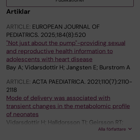
Publikationer
Artiklar
ARTICLE:
EUROPEAN JOURNAL OF
PEDIATRICS.
2025;184(8):520
"Not just about the pump"-providing sexual
and reproductive health information to
adolescents with heart disease
Bay A; Vidarsdottir H; Jangsten E; Burstrom A
ARTICLE:
ACTA PAEDIATRICA.
2021;110(7):2110-
2118
Mode of delivery was associated with
transient changes in the metabolomic profile
of neonates
Vidarsdottir H; Halldorsson TI; Geirsson RT;
Alla författare
Bjarnason R; Franzson L; Valdimarsdottir UA;
Thorkelsson T