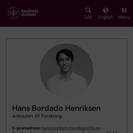
Skip
to
main
Sök
English
Meny
content
Hans Bordado Henriksen
Anknuten till Forskning
E-postadress:
hans.bordado.henriksen@ki.se