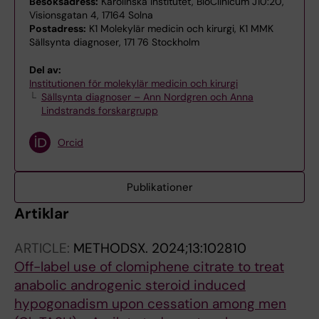
Besöksadress:
Karolinska Institutet, BioClinicum J10:20,
Visionsgatan 4, 17164 Solna
Postadress:
K1 Molekylär medicin och kirurgi, K1 MMK
Sällsynta diagnoser, 171 76 Stockholm
Del av:
Institutionen för molekylär medicin och kirurgi
Sällsynta diagnoser – Ann Nordgren och Anna
Lindstrands forskargrupp
Orcid
Publikationer
Artiklar
ARTICLE:
METHODSX.
2024;13:102810
Off-label use of clomiphene citrate to treat
anabolic androgenic steroid induced
hypogonadism upon cessation among men