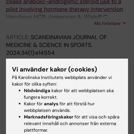
cease anabolic-androgenic steroid use to a
pilot involving hormone therapy intervention
Henriksen HCB; Jorgensen A; Wisloff C;
Alla författare
Havnes IA
ARTICLE:
SCANDINAVIAN JOURNAL OF
MEDICINE & SCIENCE IN SPORTS.
2024;34(1):e14554
Treatment-seeking behavior and
cardiovascular morbidity among men with
Vi använder kakor (cookies)
anabolic-androgenic steroid use: A cross-
På Karolinska Institutets webbplats använder vi
sectional study
kakor för olika syften:
Nödvändiga
kakor för att webbplatsen ska
Henriksen HCB; Havnes IA; Jorstad ML;
fungera korrekt.
Alla författare
Abdullah R; Thorsby PM; Hauger LE; Edvardsen
Kakor för
analys
för att förstå hur
T; Haugaa KH; Almaas VM; Bjornebekk A
webbplatsen används.
ARTICLE:
SUBSTANCE ABUSE TREATMENT
Marknadsföringskakor
för att visa och spåra
PREVENTION AND POLICY.
2023;18(1):19
relevant innehåll och annonser från externa
Health service engagement, side effects and
plattformar.