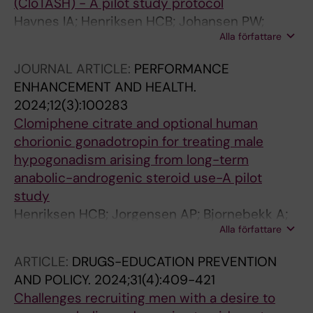
(CloTASH) - A pilot study protocol
Havnes IA; Henriksen HCB; Johansen PW;
Alla författare
Bjornebekk A; Neupane SP; Hisdal J; Seljeflot I;
Wisloff C; Jorstad ML; McVeigh J; Jorgensen
JOURNAL ARTICLE:
PERFORMANCE
AP
ENHANCEMENT AND HEALTH.
2024;12(3):100283
Clomiphene citrate and optional human
chorionic gonadotropin for treating male
hypogonadism arising from long-term
anabolic-androgenic steroid use-A pilot
study
Henriksen HCB; Jorgensen AP; Bjornebekk A;
Alla författare
Neupane SP; Havnes IA
ARTICLE:
DRUGS-EDUCATION PREVENTION
AND POLICY.
2024;31(4):409-421
Challenges recruiting men with a desire to