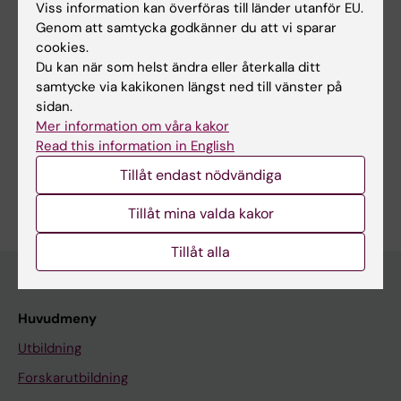
concerns among men with anabolic-
Viss information kan överföras till länder utanför EU.
androgenic steroid use: a cross-sectional
Genom att samtycka godkänner du att vi sparar
cookies.
Norwegian study
Du kan när som helst ändra eller återkalla ditt
Henriksen HCB; Havnes IA; Jorstad ML;
samtycke via kakikonen längst ned till vänster på
Alla författare
Bjornebekk A
sidan.
Mer information om våra kakor
Read this information in English
Tillåt endast nödvändiga
Är du Hans Bordado Henriksen?
Redigera din profil
Tillåt mina valda kakor
Tillåt alla
Huvudmeny
Utbildning
Forskarutbildning