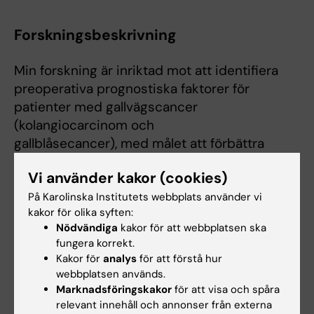
Forskningsbeskrivning
Min forskning är inriktad mot att identifiera
preoperativa prognostiska faktorer för
patienter med gallvägscancer
(kolangiocarcinom och
gallblåsecancer), med målet att förbättra
behandling och behandlingsresultat.
Vi använder kakor (cookies)
På Karolinska Institutets webbplats använder vi
kakor för olika syften:
Undervisning
Nödvändiga
kakor för att webbplatsen ska
fungera korrekt.
AT-studierektor kirurgi vid Karolinska
Kakor för
analys
för att förstå hur
webbplatsen används.
Huddinge, oktober 2019 - mars 2022
Marknadsföringskakor
för att visa och spåra
ATLS traumainstruktör vid Karolinska
relevant innehåll och annonser från externa
Huddinge sedan 2019