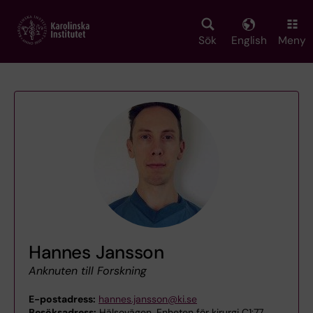
Skip
to
main
Sök
English
Meny
content
Hannes Jansson
Anknuten till Forskning
E-postadress:
hannes.jansson@ki.se
Besöksadress:
Hälsovägen, Enheten för kirurgi C1:77,