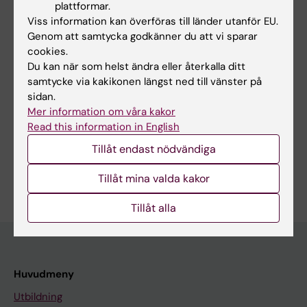
plattformar.
Föreläsare och seminarieledare vid
Viss information kan överföras till länder utanför EU.
kirurgikursen, termin 7, läkarutbildningen,
Genom att samtycka godkänner du att vi sparar
Karolinska Institutet, Karolinska Huddinge
cookies.
Du kan när som helst ändra eller återkalla ditt
samtycke via kakikonen längst ned till vänster på
sidan.
Mer information om våra kakor
Forskningsområden:
Read this information in English
Cancer och onkologi
Kirurgi
Tillåt endast nödvändiga
Är du Hannes Jansson?
Tillåt mina valda kakor
Redigera din profil
Tillåt alla
Huvudmeny
Utbildning