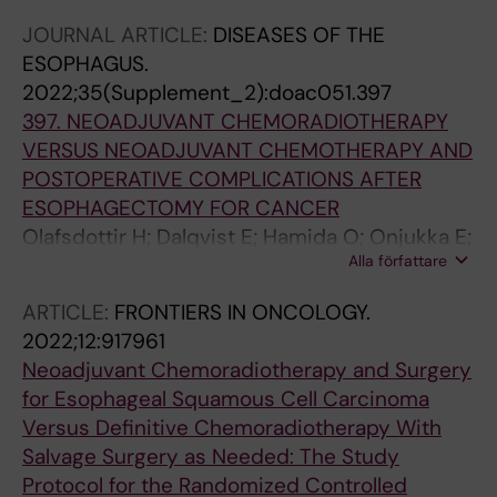
JOURNAL ARTICLE:
DISEASES OF THE
ESOPHAGUS.
2022;35(Supplement_2):doac051.397
397. NEOADJUVANT CHEMORADIOTHERAPY
VERSUS NEOADJUVANT CHEMOTHERAPY AND
POSTOPERATIVE COMPLICATIONS AFTER
ESOPHAGECTOMY FOR CANCER
Olafsdottir H; Dalqvist E; Hamida O; Onjukka E;
Alla författare
Klevebro F; Nilsson M; Gagliardi G; von Döbeln
GA
ARTICLE:
FRONTIERS IN ONCOLOGY.
2022;12:917961
Neoadjuvant Chemoradiotherapy and Surgery
for Esophageal Squamous Cell Carcinoma
Versus Definitive Chemoradiotherapy With
Salvage Surgery as Needed: The Study
Protocol for the Randomized Controlled