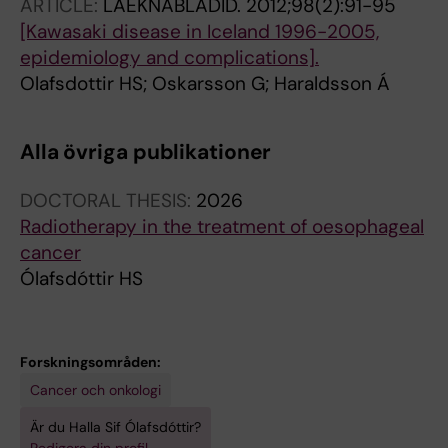
ARTICLE:
LAEKNABLADID.
2012;98(2):91-95
le Roux L; Gudmundsson J; Johannsdottir H;
[Kawasaki disease in Iceland 1996-2005,
Oddsson A; Gylfason A; Magnusson OT;
epidemiology and complications].
Masson G; Jonsson T; Skuladottir H;
Olafsdottir HS; Oskarsson G; Haraldsson Á
Gudbjartsson DF; Thorsteinsdottir U; Sulem P;
Stefansson K
Alla övriga publikationer
DOCTORAL THESIS:
2026
Radiotherapy in the treatment of oesophageal
cancer
Ólafsdóttir HS
Forskningsområden:
Cancer och onkologi
Är du Halla Sif Ólafsdóttir?