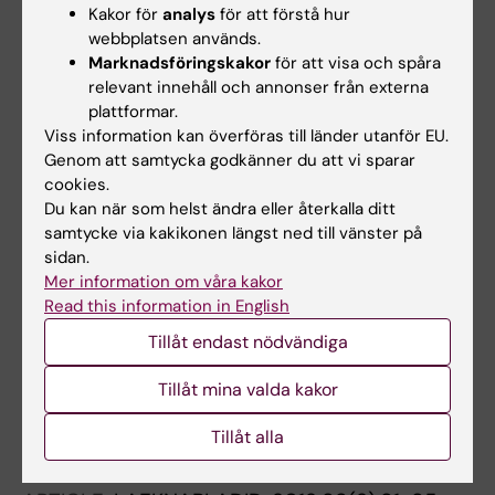
register-based patient cohort
Kakor för
analys
för att förstå hur
webbplatsen används.
Ekheden I; Ebrahim F; olafsdottir H; Raaschou
Marknadsföringskakor
för att visa och spåra
Alla författare
P; Wettermark B; Henriksson R; Ye W
relevant innehåll och annonser från externa
plattformar.
ARTICLE:
LAEKNABLADID.
2016;102(3):125-130
Viss information kan överföras till länder utanför EU.
[Epidemiology of the two types of gastric
Genom att samtycka godkänner du att vi sparar
adenocarcinoma in Iceland according to the
cookies.
Laurén histological classification 1990-2009].
Du kan när som helst ändra eller återkalla ditt
Olafsdottir HS; Alexiusdottir KK; Lund SH;
samtycke via kakikonen längst ned till vänster på
sidan.
Alla författare
Jonasson JG; Jonsson T; Skuladottir H
Mer information om våra kakor
Read this information in English
ARTICLE:
NATURE GENETICS.
2015;47(8):906-
910
Tillåt endast nödvändiga
Loss-of-function variants in ATM confer risk
Tillåt mina valda kakor
of gastric cancer.
Helgason H; Rafnar T; Olafsdottir HS; Jonasson
Tillåt alla
Alla författare
JG; Sigurdsson A; Stacey SN; Jonasdottir A;
Tryggvadottir L; Alexiusdottir K; Haraldsson A;