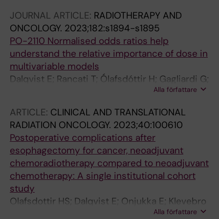
JOURNAL ARTICLE:
RADIOTHERAPY AND
ONCOLOGY.
2023;182:s1894-s1895
PO-2110 Normalised odds ratios help
understand the relative importance of dose in
multivariable models
Dalqvist E; Rancati T; Ólafsdóttir H; Gagliardi G;
Alla författare
von Döbeln GA; Nilsson M; Klevebro F; Onjukka
E
ARTICLE:
CLINICAL AND TRANSLATIONAL
RADIATION ONCOLOGY.
2023;40:100610
Postoperative complications after
esophagectomy for cancer, neoadjuvant
chemoradiotherapy compared to neoadjuvant
chemotherapy: A single institutional cohort
study
Olafsdottir HS; Dalqvist E; Onjukka E; Klevebro
Alla författare
F; Nilsson M; Gagliardi G; von Dobeln GA