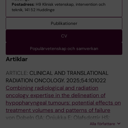
Postadress:
H9 Klinisk vetenskap, intervention och
teknik, 141 52 Huddinge
Publikationer
CV
Populärvetenskap och samverkan
Artiklar
ARTICLE:
CLINICAL AND TRANSLATIONAL
RADIATION ONCOLOGY.
2025;54:101022
Combining radiological and radiation
oncology expertise in the delineation of
hypopharyngeal tumours: potential effects on
treatment volumes and patterns of failure
von Dobeln GA; Onjukka E; Olafsdottir HS;
Alla författare
Jaraj SJ; Hedman M