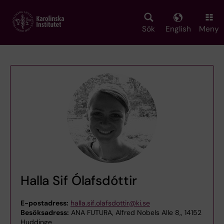
Skip
to
main
Sök
English
Meny
content
Halla Sif Ólafsdóttir
E-postadress:
halla.sif.olafsdottir@ki.se
Besöksadress:
ANA FUTURA, Alfred Nobels Alle 8,, 14152
Huddinge