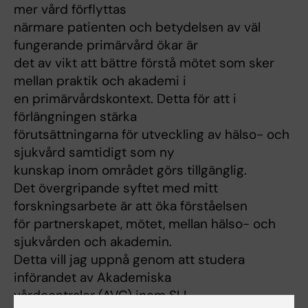
mer vård förflyttas
närmare patienten och betydelsen av väl
fungerande primärvård ökar är
det av vikt att bättre förstå mötet som sker
mellan praktik och akademi i
en primärvårdskontext. Detta för att i
förlängningen stärka
förutsättningarna för utveckling av hälso- och
sjukvård samtidigt som ny
kunskap inom området görs tillgänglig.
Det övergripande syftet med mitt
forskningsarbete är att öka förståelsen
för partnerskapet, mötet, mellan hälso- och
sjukvården och akademin.
Detta vill jag uppnå genom att studera
införandet av Akademiska
vårdcentraler (AVC) inom SLL.