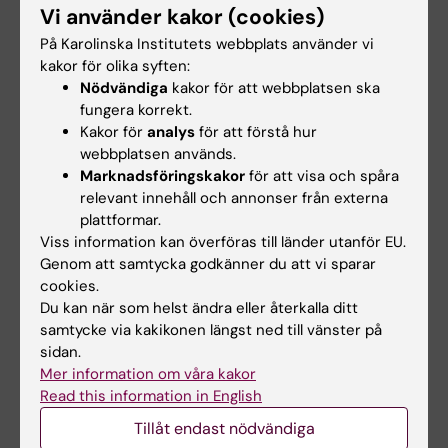
* Första studien utforskar vilka faktorer som
Vi använder kakor (cookies)
påverkar införandet av AVC
På Karolinska Institutets webbplats använder vi
i ett tidigt skede i en kontext där konceptet är
kakor för olika syften:
rimligt oprövat
Nödvändiga
kakor för att webbplatsen ska
* Andra studien är en case studie som
fungera korrekt.
Kakor för
analys
för att förstå hur
beskriver och förklarar processen,
webbplatsen används.
resan, från initiering till utveckling och tidiga
Marknadsföringskakor
för att visa och spåra
framsteg av AVC, där
relevant innehåll och annonser från externa
fokus primärt är på Utbildning framför
plattformar.
Forskning.
Viss information kan överföras till länder utanför EU.
Genom att samtycka godkänner du att vi sparar
* Tredje studien utforskar hur första linjens
cookies.
chefer hanterar mötet mellan
Du kan när som helst ändra eller återkalla ditt
praktik och akademi vid införandet av AVC.
samtycke via kakikonen längst ned till vänster på
* I fjärde studien ställs frågan, vad blir det av
sidan.
detta, hur följer vi
Mer information om våra kakor
upp en komplex intervention i en komplex
Read this information in English
hälso- och sjukvård?
Tillåt endast nödvändiga