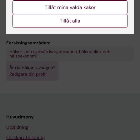
Läs mer om LEAD här [1].
Tillåt mina valda kakor
[1]
http://ki.se/lime/ledarskap-utvardering-
och-organisationsutveckling-lead
Tillåt alla
Forskningsområden:
Hälso- och sjukvårdsorganisation, hälsopolitik och
hälsoekonomi
Är du Håkan Uvhagen?
Redigera din profil
Huvudmeny
Utbildning
Forskarutbildning