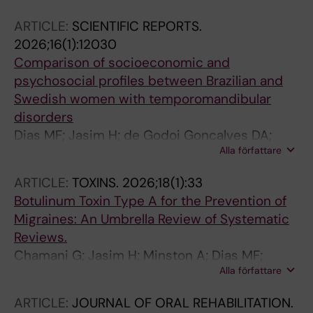
ARTICLE:
SCIENTIFIC REPORTS.
2026;16(1):12030
Comparison of socioeconomic and
psychosocial profiles between Brazilian and
Swedish women with temporomandibular
disorders
Dias MF; Jasim H; de Godoi Goncalves DA;
Alla författare
Ernberg M
ARTICLE:
TOXINS.
2026;18(1):33
Botulinum Toxin Type A for the Prevention of
Migraines: An Umbrella Review of Systematic
Reviews.
Chamani G; Jasim H; Minston A; Dias MF;
Alla författare
Poluha RL; Gonçalves DAG; Christidis M; Al-
Moraissi EA; Christidis N; De la Torre Canales
ARTICLE:
JOURNAL OF ORAL REHABILITATION.
G; Ernberg M