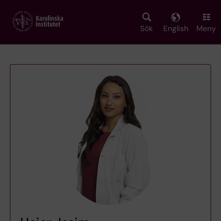
Skip
to
main
Sök
English
Meny
content