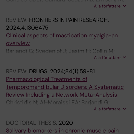
Alla författare
Al-Moraissi EA; Grigoriadis A; Poluha RL;
Christidis M; Jasim H; Lovgren A; Christidis N
REVIEW:
FRONTIERS IN PAIN RESEARCH.
2024;4:1306475
Clinical aspects of mastication myalgia-an
overview
Barjandi G; Svedenlof J; Jasim H; Collin M;
Alla författare
Hedenberg-Magnusson B; Christidis N;
Ernberg M
REVIEW:
DRUGS.
2024;84(1):59-81
Pharmacological Treatments of
Temporomandibular Disorders: A Systematic
Review Including a Network Meta-Analysis
Christidis N; Al-Moraissi EA; Barjandi G;
Alla författare
Svedenloef J; Jasim H; Christidis M; Collin M
DOCTORAL THESIS:
2020
Salivary biomarkers in chronic muscle pain