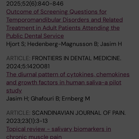
2025;52(6):840-846
Outcome of Screening Questions for
Temporomandibular Disorders and Related
Treatment in Adult Patients Attending the
Public Dental Service
Hjort S; Hedenberg-Magnusson B; Jasim H
ARTICLE:
FRONTIERS IN DENTAL MEDICINE.
2024;5:1420081
The diurnal pattern of cytokines, chemokines
and growth factors in human saliva-a pilot
study
Jasim H; Ghafouri B; Ernberg M
ARTICLE:
SCANDINAVIAN JOURNAL OF PAIN.
2023;23(1):3-13
Topical review - salivary biomarkers in
chronic muscle pain