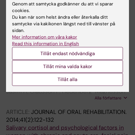
Jasim H; Carlsson A; Gerdle B; Ernberg M;
Genom att samtycka godkänner du att vi sparar
Alla författare
Ghafouri B
cookies.
Du kan när som helst ändra eller återkalla ditt
ARTICLE:
SCIENTIFIC REPORTS.
2018;8(1):3220
samtycke via kakikonen längst ned till vänster på
sidan.
Saliva as a medium to detect and measure
Mer information om våra kakor
biomarkers related to pain
Read this information in English
Jasim H; Carlsson A; Hedenberg-Magnusson
Tillåt endast nödvändiga
Alla författare
B; Ghafouri B; Ernberg M
Tillåt mina valda kakor
ARTICLE:
SCIENTIFIC REPORTS.
2016;6:39073
The proteomic profile of whole and glandular
Tillåt alla
saliva in healthy pain-free subjects
Jasim H; Olausson P; Hedenberg-Magnusson
Alla författare
B; Ernberg M; Ghafouri B
ARTICLE:
JOURNAL OF ORAL REHABILITATION.
2014;41(2):122-132
Salivary cortisol and psychological factors in