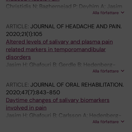
Christidis N; Baghernejad P; Deyhim A; Jasim
Alla författare
H
ARTICLE:
JOURNAL OF HEADACHE AND PAIN.
2020;21(1):105
Altered levels of salivary and plasma pain
related markers in temporomandibular
disorders
Jasim H; Ghafouri B; Gerdle B; Hedenberg-
Alla författare
Magnusson B; Ernberg M
ARTICLE:
JOURNAL OF ORAL REHABILITATION.
2020;47(7):843-850
Daytime changes of salivary biomarkers
involved in pain
Jasim H; Ghafouri B; Carlsson A; Hedenberg-
Alla författare
Magnusson B; Ernberg M