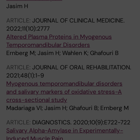
Jasim H
ARTICLE:
JOURNAL OF CLINICAL MEDICINE.
2022;11(10):2777
Altered Plasma Proteins in Myogenous
Temporomandibular Disorders
Ernberg M; Jasim H; Wahlen K; Ghafouri B
ARTICLE:
JOURNAL OF ORAL REHABILITATION.
2021;48(1):1-9
Myogenous temporomandibular disorders
and salivary markers of oxidative stress-A
cross-sectional study
Madariaga VI; Jasim H; Ghafouri B; Ernberg M
ARTICLE:
DIAGNOSTICS.
2020;10(9):E722-722
Salivary Alpha-Amylase in Experimentally-
Induced Muscle Pain