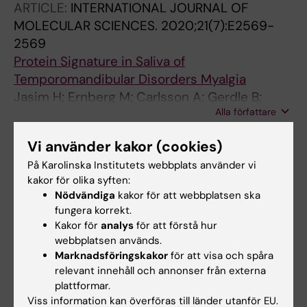
ARTICLE:
INTERNATIONAL JOURNAL OF
MOLECULAR SCIENCES.
2020;21(7):E2569-
2569
Protein Signature in Saliva of
Temporomandibular Disorders Myalgia
Jasim H; Ernberg M; Carlsson A; Gerdle B;
Alla författare
Ghafouri B
JOURNAL ARTICLE:
DENTAL ORAL BIOLOGY
Vi använder kakor (cookies)
AND CRANIOFACIAL RESEARCH.
2019
På Karolinska Institutets webbplats använder vi
Could Reported Sex Differences in Hypertonic
kakor för olika syften:
Saline-induced Muscle Pain be a dose Issue?
Nödvändiga
kakor för att webbplatsen ska
fungera korrekt.
Yekkalam N; Coello E; Eklund M; Jasim H;
Kakor för
analys
för att förstå hur
Alla författare
Christidis N; Ernberg M
webbplatsen används.
Marknadsföringskakor
för att visa och spåra
ARTICLE:
PAIN REPORTS.
2019;4(5):e776
relevant innehåll och annonser från externa
Diurnal variation of inflammatory plasma
plattformar.
proteins involved in pain
Viss information kan överföras till länder utanför EU.