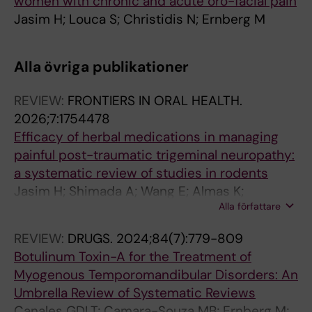
women with chronic and acute oro-facial pain
Jasim H; Louca S; Christidis N; Ernberg M
Alla övriga publikationer
REVIEW:
FRONTIERS IN ORAL HEALTH.
2026;7:1754478
Efficacy of herbal medications in managing
painful post-traumatic trigeminal neuropathy:
a systematic review of studies in rodents
Jasim H; Shimada A; Wang E; Almas K;
Alla författare
Christidis N; Javed F
REVIEW:
DRUGS.
2024;84(7):779-809
Botulinum Toxin-A for the Treatment of
Myogenous Temporomandibular Disorders: An
Umbrella Review of Systematic Reviews
Canales GDLT; Camara-Souza MB; Ernberg M;