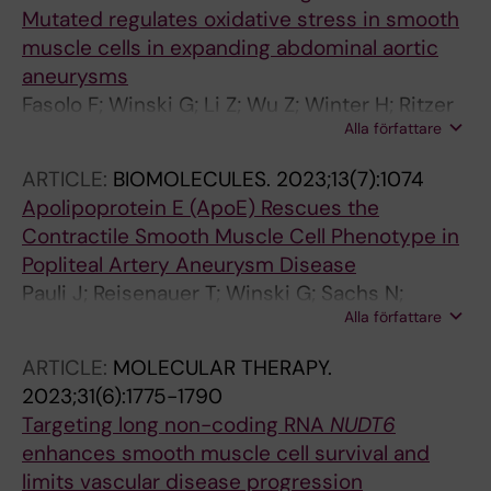
Mutated regulates oxidative stress in smooth
muscle cells in expanding abdominal aortic
aneurysms
Fasolo F; Winski G; Li Z; Wu Z; Winter H; Ritzer
Alla författare
J; Glukha N; Roy J; Hultgren R; Pauli J; Busch A;
Sachs N; Knappich C; Eckstein H-H; Boon RA;
ARTICLE:
BIOMOLECULES.
2023;13(7):1074
Paloschi V; Maegdefessel L
Apolipoprotein E (ApoE) Rescues the
Contractile Smooth Muscle Cell Phenotype in
Popliteal Artery Aneurysm Disease
Pauli J; Reisenauer T; Winski G; Sachs N;
Alla författare
Chernogubova E; Freytag H; Otto C; Reeps C;
Eckstein H-H; Scholz C-J; Maegdefessel L;
ARTICLE:
MOLECULAR THERAPY.
Busch A
2023;31(6):1775-1790
Targeting long non-coding RNA
NUDT6
enhances smooth muscle cell survival and
limits vascular disease progression