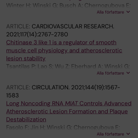
Winter H; Winski G; Busch A; Chernogubova E;
Alla författare
Fasolo F; Wu Z; Baecklund A; Khomtchouk BB;
Booven DJV; Sachs N; Eckstein H-H; Wittig I;
ARTICLE:
CARDIOVASCULAR RESEARCH.
Boon RA; Jin H; Maegdefessel L
2021;117(14):2767-2780
Chitinase 3 like 1 is a regulator of smooth
muscle cell physiology and atherosclerotic
lesion stability
Tsantilas P; Lao S; Wu Z; Eberhard A; Winski G;
Alla författare
Vaerst M; Nanda V; Wang Y; Kojima Y; Ye J;
Flores A; Jarr K-U; Pelisek J; Eckstein H-H;
ARTICLE:
CIRCULATION.
2021;144(19):1567-
Matic L; Hedin U; Tsao PS; Paloschi V;
1583
Maegdefessel L; Leeper NJ
Long Noncoding RNA
MIAT
Controls Advanced
Atherosclerotic Lesion Formation and Plaque
Destabilization
Fasolo F; Jin H; Winski G; Chernogubova E;
Alla författare
Pauli J; Winter H; Li DY; Glukha N; Bauer S;