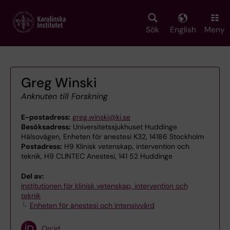
Skip
to
main
Sök
English
Meny
content
Greg Winski
Anknuten till Forskning
E-postadress:
greg.winski@ki.se
Besöksadress:
Universitetssjukhuset Huddinge
Hälsovägen, Enheten för anestesi K32, 14186 Stockholm
Postadress:
H9 Klinisk vetenskap, intervention och
teknik, H9 CLINTEC Anestesi, 141 52 Huddinge
Del av:
Institutionen för klinisk vetenskap, intervention och
teknik
Enheten för anestesi och intensivvård
Orcid