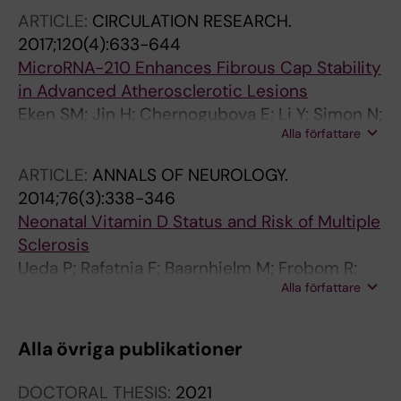
Winski G; Raaz U; Schellinger IN; Simon N;
ARTICLE:
CIRCULATION RESEARCH.
Hegenloh R; Matic LP; Jagodic M; Ehrenborg E;
2017;120(4):633-644
Pelisek J; Eckstein H-H; Hedin U; Backlund A;
MicroRNA-210 Enhances Fibrous Cap Stability
Maegdefessel L
in Advanced Atherosclerotic Lesions
Eken SM; Jin H; Chernogubova E; Li Y; Simon N;
Alla författare
Sun C; Korzunowicz G; Busch A; Backlund A;
Osterholm C; Razuvaev A; Renne T; Eckstein
ARTICLE:
ANNALS OF NEUROLOGY.
HH; Pelisek J; Eriksson P; Diez MG; Matic LP;
2014;76(3):338-346
Schellinger IN; Raaz U; Leeper NJ; Hansson GK;
Neonatal Vitamin D Status and Risk of Multiple
Paulsson-Berne G; Hedin U; Maegdefessel L
Sclerosis
Ueda P; Rafatnia F; Baarnhielm M; Frobom R;
Alla författare
Korzunowicz G; Lonnerbro R; Hedstrom AK;
Eyles D; Olsson T; Alfredsson L
Alla övriga publikationer
DOCTORAL THESIS:
2021