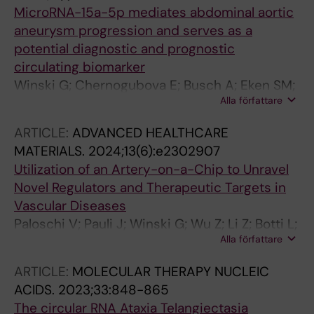
MicroRNA-15a-5p mediates abdominal aortic
aneurysm progression and serves as a
potential diagnostic and prognostic
circulating biomarker
Winski G; Chernogubova E; Busch A; Eken SM;
Alla författare
Jin H; Lindquist Liljeqvist M; Khan T; Baecklund
A; Paloschi V; Roy J; Hultgren R; Brostjan C; de
ARTICLE:
ADVANCED HEALTHCARE
Borst GJ; Sluijter JPG; Sachs N; Eckstein H-H;
MATERIALS.
2024;13(6):e2302907
Boon RA; Spin JM; Tsao PS; Asselbergs FW;
Utilization of an Artery-on-a-Chip to Unravel
Maegdefessel L
Novel Regulators and Therapeutic Targets in
Vascular Diseases
Paloschi V; Pauli J; Winski G; Wu Z; Li Z; Botti L;
Alla författare
Meucci S; Conti P; Rogowitz F; Glukha N;
Hummel N; Busch A; Chernogubova E; Jin H;
ARTICLE:
MOLECULAR THERAPY NUCLEIC
Sachs N; Eckstein H-H; Dueck A; Boon RA;
ACIDS.
2023;33:848-865
Bausch AR; Maegdefessel L
The circular RNA Ataxia Telangiectasia