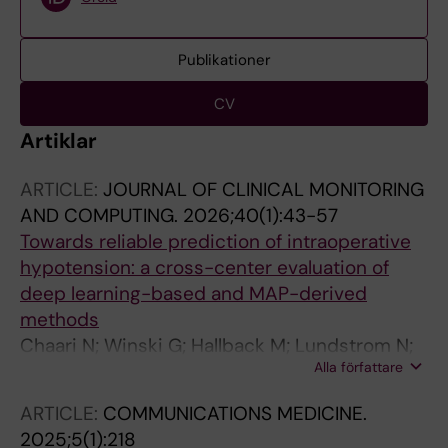
Publikationer
CV
Artiklar
ARTICLE:
JOURNAL OF CLINICAL MONITORING
AND COMPUTING.
2026;40(1):43-57
Towards reliable prediction of intraoperative
hypotension: a cross-center evaluation of
deep learning-based and MAP-derived
methods
Chaari N; Winski G; Hallback M; Lundstrom N;
Alla författare
Bjorne H; Jacobsson M
ARTICLE:
COMMUNICATIONS MEDICINE.
2025;5(1):218