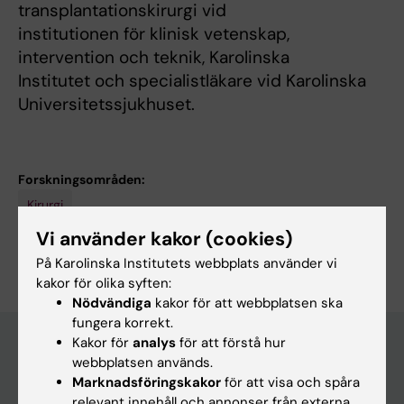
transplantationskirurgi vid
institutionen för klinisk vetenskap,
intervention och teknik, Karolinska
Institutet och specialistläkare vid Karolinska
Universitetssjukhuset.
Forskningsområden:
Kirurgi
Vi använder kakor (cookies)
Är du Greg Nowak?
Redigera din profil
På Karolinska Institutets webbplats använder vi
kakor för olika syften:
Nödvändiga
kakor för att webbplatsen ska
fungera korrekt.
Kakor för
analys
för att förstå hur
webbplatsen används.
Huvudmeny
Marknadsföringskakor
för att visa och spåra
relevant innehåll och annonser från externa