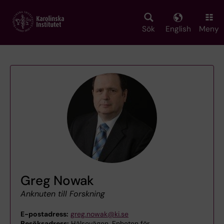
Skip
to
main
Sök
English
Meny
content
Greg Nowak
Anknuten till Forskning
E-postadress:
greg.nowak@ki.se
Besöksadress:
Hälsovägen, Enheten för