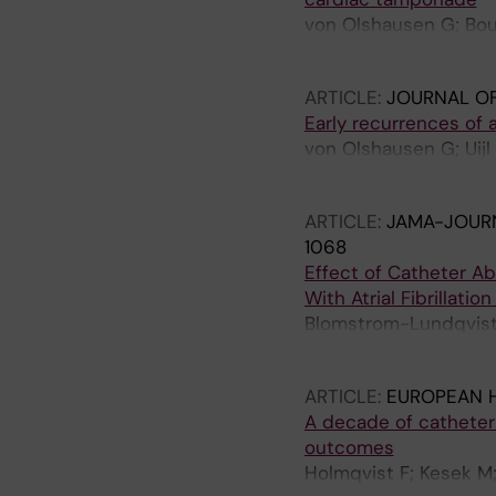
von Olshausen G; Bour
Benson L; Goedel A; 
ARTICLE:
JOURNAL O
Early recurrences of 
von Olshausen G; Uijl
Saluveer O; Bourke T;
ARTICLE:
JAMA-JOURN
1068
Effect of Catheter Ab
With Atrial Fibrillati
Blomstrom-Lundqvist 
G; Rubulis A; Malmbor
ARTICLE:
EUROPEAN 
A decade of catheter 
outcomes
Holmqvist F; Kesek M