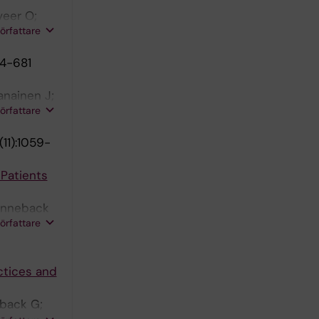
veer O;
författare
eig F
74-681
anainen J;
författare
 F
(11):1059-
 Patients
Kenneback
författare
ctices and
eback G;