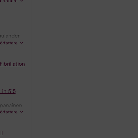
gsrud E;
författare
sulander
C; Jensen-
författare
ibrillation
 in 515
apanainen
författare
II