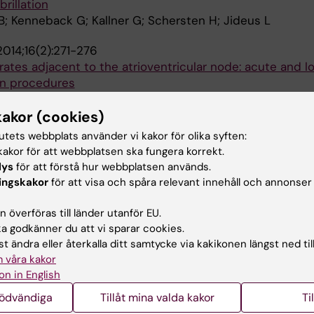
brillation
; Kenneback G; Kallner G; Schersten H; Jideus L
2014;16(2):271-276
rates adjacent to the atrioventricular node: acute and 
on procedures
i H; Braunschweig F; Drca N; Gudmundsson K; Kennebck G
kakor (cookies)
Alla 
nainen J; Jensen-Urstad M
tutets webbplats använder vi kakor för olika syften:
AN CARDIOVASCULAR JOURNAL.
2013;47(2):109-113
akor för att webbplatsen ska fungera korrekt.
erapy is safe and feasible in catheter ablation of atrial fi
lys
för att förstå hur webbplatsen används.
chweig F; Schwieler J; Insulander P; Bastani H; Drca N;
ingskakor
för att visa och spåra relevant innehåll och annonser
Alla 
Urstad M
 överföras till länder utanför EU.
2013;15(3):420-428
 godkänner du att vi sparar cookies.
requency ablation as atrial flutter therapy: a randomize
t ändra eller återkalla ditt samtycke via kakikonen längst ned til
 våra kakor
sulander P; Schwieler J; Braunschweig F; Kenneback G; Sa
on in English
Alla 
n-Urstad M
nödvändiga
Tillåt mina valda kakor
Ti