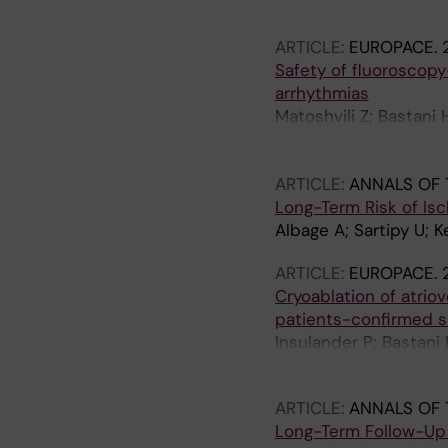
Poci D; Samo-Ayou R; 
Tabrizi F; Hoglund N;
ARTICLE:
EUROPACE.
Safety of fluoroscopy
arrhythmias
Matoshvili Z; Bastani
P; Jemtren A; Kenneba
Urstad M
ARTICLE:
ANNALS OF 
Long-Term Risk of Isch
Albage A; Sartipy U; 
ARTICLE:
EUROPACE.
Cryoablation of atriov
patients-confirmed s
Insulander P; Bastani
J; Jensen-Urstad M
ARTICLE:
ANNALS OF 
Long-Term Follow-Up 