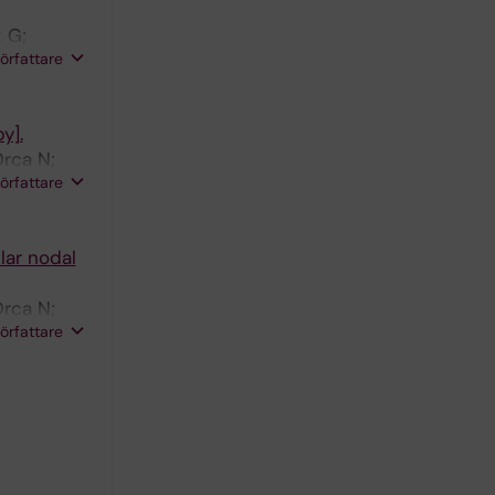
 G;
författare
y].
Drca N;
författare
lar nodal
Drca N;
författare