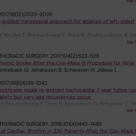
Sigurjonsdottir R; Ringborn M; Herczku C; Carlson J; Fen
Alla 
 Lonnerholm S; Kongstad O; Jonsson A; Insulander P
2017;19(12):2023-2026
-guided transseptal approach for ablation of left-sided
 H; Bourke T; Braunschweig F; Drca N; Gudmundsson K; In
ck G; Saluveer O; Schwieler J; Tapanainen J; Wredlert 
Alla 
THORACIC SURGERY.
2017;104(2):523-529
emic Stroke After the Cox-Maze III Procedure for Atrial F
Kenneback G; Johansson B; Schersten H; Jideus L
2017;19(6):1038-1042
entricular nodal re-entrant tachycardia: 7-year follow-up
afety but very late recurrences occur
 H; Braunschweig F; Drca N; Kenneback G; Schwieler J; T
Alla 
THORACIC SURGERY.
2016;101(4):1443-1449
of Cardiac Rhythm in 320 Patients After the Cox-Maze I