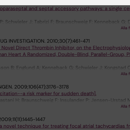
2010;12(7):972-977
oparaseptal and septal accessory pathways: a single ce
 P; Schwieler J; Tabrizi F; Braunschweig F; Kenneback G; 
Alla 
RUG INVESTIGATION.
2010;30(7):461-471
 Novel Direct Thrombin Inhibitor, on the Electrophysiolog
man Heart A Randomized, Double-Blind, Parallel-Group, 
sson B; Englund A; Kenneback G; Schwieler J; Kongstad O
Alla 
R; Edvardsson N
NGEN.
2009;106(47):3176-3178
itation--a risk marker for sudden death].
Bastani H; Braunschweig F; Insulander P; Jensen-Urstad 
Alla 
 O; Sadigh B; Tapanainen J; Bergfeldt L
2009;11(11):1445-1447
a novel technique for treating focal atrial tachycardias 