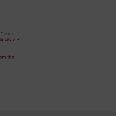
 Drca N;
författare
from the