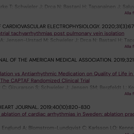
ke T; Schwieler J; Drca N; Bastani H; Tapanainen J; Salu
Alla 
Kenneback G; Insulander P; Jensen-Urstad M; Braunschw
F CARDIOVASCULAR ELECTROPHYSIOLOGY.
2020;31(3):6
atrial tachyarrhythmias post pulmonary vein isolation
 A; Jensen-Urstad M; Schwieler J; Drca N; Bastani H; Tap
Alla 
 Kenneback G; Insulander P; Deisenhofer I; Braunschweig
AL OF THE AMERICAN MEDICAL ASSOCIATION.
2019;321
lation vs Antiarrhythmic Medication on Quality of Life in
on The CAPTAF Randomized Clinical Trial
C; Gizurarson S; Schwieler J; Jensen SM; Bergfeldt L; 
Alla 
g H; Raatikainen P; Lonnerholm S; Hoglund N; Mortsell D
HEART JOURNAL.
2019;40(10):820-830
ablation of cardiac arrhythmias in Sweden: ablation pra
; Englund A; Blomstrom-Lundqvist C; Karlsson LO; Kenn