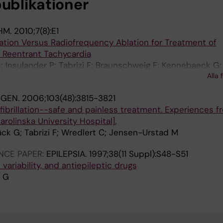
publikationer
HM.
2010;7(8):E1
lation Versus Radiofrequency Ablation for Treatment of
l Reentrant Tachycardia
J; Insulander P; Tabrizi F; Braunschweig F; Kennebaeck G;
Alla 
tad M
NGEN.
2006;103(48):3815-3821
l fibrillation--safe and painless treatment. Experiences 
arolinska University Hospital].
ck G; Tabrizi F; Wredlert C; Jensen-Urstad M
NCE PAPER:
EPILEPSIA.
1997;38(11 Suppl):S48-S51
 variability, and antiepileptic drugs
 G