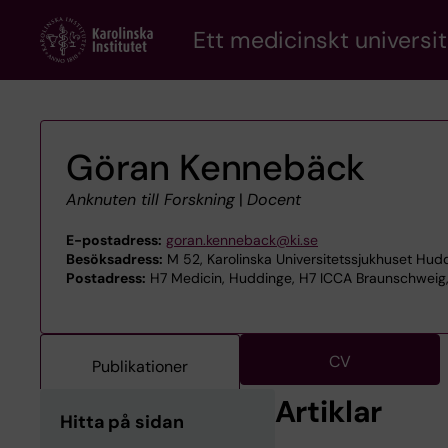
Skip
Ett medicinskt universit
to
main
content
Göran Kennebäck
Anknuten till Forskning
|
Docent
E-postadress:
goran.kenneback@ki.se
Besöksadress:
M 52, Karolinska Universitetssjukhuset Hud
Postadress:
H7 Medicin, Huddinge, H7 ICCA Braunschweig, 
CV
Publikationer
Artiklar
Hitta på sidan