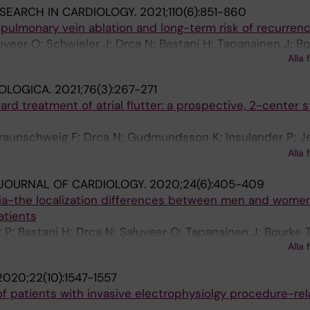
ESEARCH IN CARDIOLOGY.
2021;110(6):851-860
 pulmonary vein ablation and long-term risk of recurren
veer O; Schwieler J; Drca N; Bastani H; Tapanainen J; Bo
Alla 
back G; Insulander P; Jensen-Urstad M; Braunschweig F
OLOGICA.
2021;76(3):267-271
ard treatment of atrial flutter: a prospective, 2-center 
Braunschweig F; Drca N; Gudmundsson K; Insulander P; J
om E; Sadigh B; Saluveer O; Scheel S; Schwieler J; Tapa
Alla 
JOURNAL OF CARDIOLOGY.
2020;24(6):405-409
rdia-the localization differences between men and women
atients
 P; Bastani H; Drca N; Saluveer O; Tapanainen J; Bourke T
Alla 
er J; Braunschweig F; Jensen-Urstad M
2020;22(10):1547-1557
 patients with invasive electrophysiolgy procedure-rel