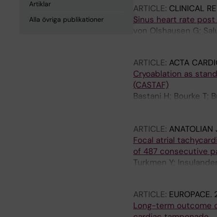
Artiklar
ARTICLE:
CLINICAL R
Sinus heart rate post
Alla övriga publikationer
von Olshausen G; Salu
Paul-Nordin A; Kenne
ARTICLE:
ACTA CARDI
Cryoablation as stand
(CASTAF)
Bastani H; Bourke T; 
Kenneback G; Ljungstr
Jensen-Urstad M
ARTICLE:
ANATOLIAN 
Focal atrial tachyca
of 487 consecutive p
Turkmen Y; Insulander
Kenneback G; Schwiel
ARTICLE:
EUROPACE.
Long-term outcome of
cardiac tamponade