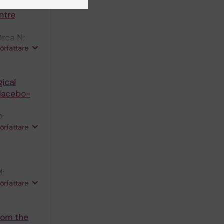
ntre
Drca N;
författare
ical
Placebo-
;
författare
M;
författare
from the