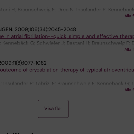
tani H; Braunschweig F; Drca N; Insulander P; Kenneback
Alla 
NGEN.
2009;106(34):2045-2048
 in atrial fibrillation--quick, simple and effective therap
 P; Kennebãck G; Schwieler J; Bastani H; Braunschweig F; 
Alla 
redlert C; Jensen-Urstad M
2009;11(8):1077-1082
utcome of cryoablation therapy of typical atrioventricu
J; Insulander P; Tabrizi F; Braunschweig F; Kenneback G; 
Alla 
tad M
Visa fler