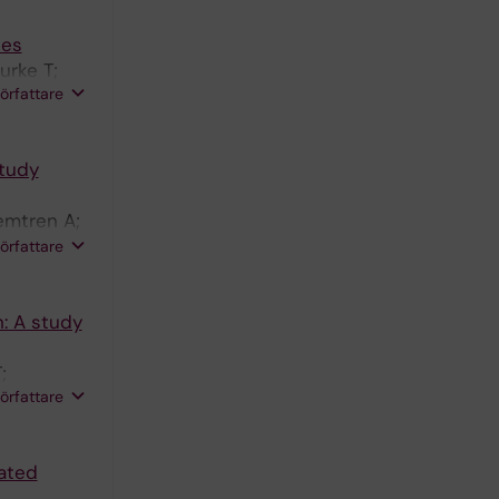
ces
urke T;
författare
study
emtren A;
nainen J;
författare
: A study
;
författare
ated