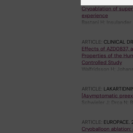
ARTICLE:
EUROPACE.
Cryoablation of super
experience
Bastani H; Insulander
Jensen-Urstad M
ARTICLE:
CLINICAL D
Effects of AZD0837, a
Properties of the Hu
Controlled Study
Walfridsson H; Johan
Wahlander K; Malm A
ARTICLE:
LAKARTIDNI
[Asymptomatic preexc
Schwieler J; Drca N; 
Kennebäck G; Kongstad
ARTICLE:
EUROPACE.
Cryoballoon ablation: 