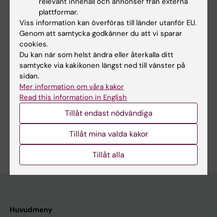
relevant innehåll och annonser från externa
Nogueira G; Chervova A; Soares-da-Silva F;
plattformar.
Alla författare
Sergé A; Irla M; Moraes CC; Gaudin A;
Viss information kan överföras till länder utanför EU.
Ferreirinha P; Bandeira A; Alves N; Pereira P;
Genom att samtycka godkänner du att vi sparar
THESIS / DISSERTATION:
Cumano A
cookies.
Embryonic thymocyte-epithelial cell
Du kan när som helst ändra eller återkalla ditt
interaction plays an essential role in the
samtycke via kakikonen längst ned till vänster på
establishment of adult T cell tolerance
sidan.
Nogueira G
Mer information om våra kakor
Read this information in English
Tillåt endast nödvändiga
Är du Gonçalo Nogueira?
Tillåt mina valda kakor
Redigera din profil
Tillåt alla
Huvudmeny