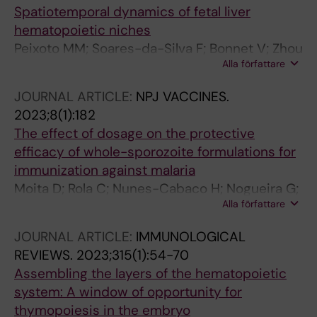
Spatiotemporal dynamics of fetal liver
hematopoietic niches
Peixoto MM; Soares-da-Silva F; Bonnet V; Zhou
Alla författare
Y; Ronteix G; Santos RF; Mailhe M-P; Nogueira
G; Feng X; Pereira JP; Azzoni E; Anselmi G; de
JOURNAL ARTICLE:
NPJ VACCINES.
Bruijn MFTR; Perkins A; Baroud CN; Pinto-do-o
2023;8(1):182
P; Cumano A
The effect of dosage on the protective
efficacy of whole-sporozoite formulations for
immunization against malaria
Moita D; Rola C; Nunes-Cabaco H; Nogueira G;
Alla författare
Maia TG; Othman AS; Franke-Fayard B; Janse
CJ; Mendes AM; Prudencio M
JOURNAL ARTICLE:
IMMUNOLOGICAL
REVIEWS.
2023;315(1):54-70
Assembling the layers of the hematopoietic
system: A window of opportunity for
thymopoiesis in the embryo