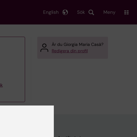
English
Sök
Meny
Är du Giorgia Maria Casà?
Redigera din profil
ik