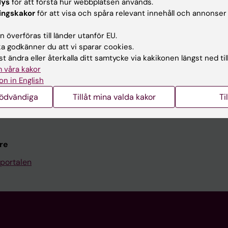
Kontakta och besök KI
lys
för att förstå hur webbplatsen används.
ingskakor
för att visa och spåra relevant innehåll och annonser
Universitetsbiblioteket
 överföras till länder utanför EU.
Stöd forskning och utbildning
 godkänner du att vi sparar cookies.
Jobba på KI
t ändra eller återkalla ditt samtycke via kakikonen längst ned til
 våra kakor
len
Karolinska Institutet Innovati
on in English
programwebbar
Kontakta presstjänsten
nödvändiga
Tillåt mina valda kakor
Ti
KI
re
portalen