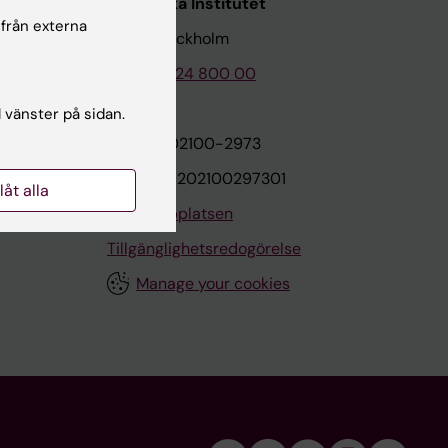
Karolinska Institutet
 från externa
171 77 Stockholm
Tel: 08-524 800 00
l vänster på sidan.
on
Org.nr: 202100-2973
VAT.nr: SE202100297301
llåt alla
Om webbplatsen
Tillgänglighetsredogörelse
Manage your cookies