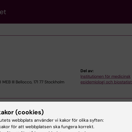
et
Del av:
Institutionen för medicinsk
MEB III Bellocco, 171 77 Stockholm
epidemiologi och biostatist
kakor (cookies)
tutets webbplats använder vi kakor för olika syften:
akor för att webbplatsen ska fungera korrekt.