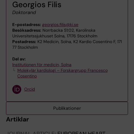
Georgios Filis
Doktorand
E-postadress:
georgios.filis@ki.se
Besöksadress:
Norrbacka S1:02, Karolinska
Universitetssjukhuset Solna, 17176 Stockholm
Postadress:
K2 Medicin, Solna, K2 Kardio Cosentino F, 171
77 Stockholm
Del av:
Institutionen för medicin, Solna
Molekylär kardiologi – Forskargrupp Francesco
Cosentino
Orcid
Publikationer
Artiklar
JOURNAL ARTICLE:
EUROPEAN HEART