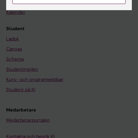
Nyheter
Kalender
Student
Ladok
Canvas
Schema
Studentmejlen
Kurs- och programwebbar
Student på KI
Medarbetare
Medarbetarportalen
Kontakta och besök KI