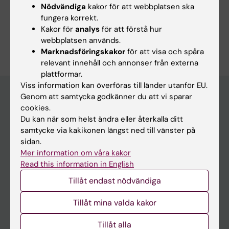
Nödvändiga
kakor för att webbplatsen ska
fungera korrekt.
Kakor för
analys
för att förstå hur
Är du Georgios Filis?
webbplatsen används.
Redigera din profil
Marknadsföringskakor
för att visa och spåra
relevant innehåll och annonser från externa
plattformar.
Viss information kan överföras till länder utanför EU.
Genom att samtycka godkänner du att vi sparar
cookies.
Huvudmeny
Du kan när som helst ändra eller återkalla ditt
samtycke via kakikonen längst ned till vänster på
Utbildning
sidan.
Forskarutbildning
Mer information om våra kakor
Read this information in English
Forskning
Tillåt endast nödvändiga
Om KI
Tillåt mina valda kakor
På gång
Tillåt alla