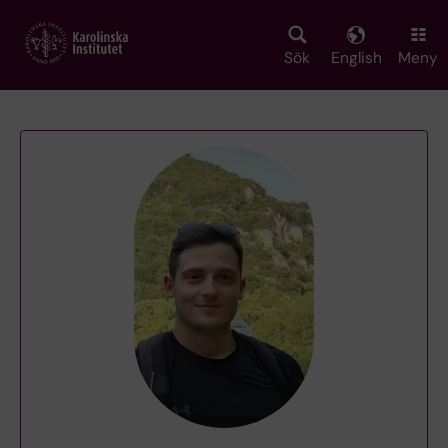
Skip
to
main
Sök
English
Meny
content