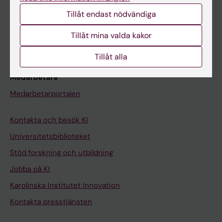
Studentmejlen
Tillåt endast nödvändiga
Kurs- och programwebbar
Tillåt mina valda kakor
Student på KI
Tillåt alla
Medarbetare
Medarbetarportalen
Kontakta och besök KI
Universitetsbiblioteket
Stöd forskning och utbildning
Jobba på KI
Karolinska Institutet Innovation
Kontakta presstjänsten