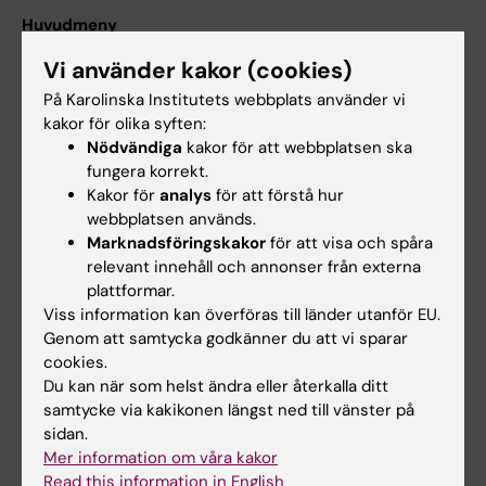
Huvudmeny
Utbildning
Vi använder kakor (cookies)
Forskarutbildning
På Karolinska Institutets webbplats använder vi
kakor för olika syften:
Forskning
Nödvändiga
kakor för att webbplatsen ska
Om KI
fungera korrekt.
Kakor för
analys
för att förstå hur
webbplatsen används.
På gång
Marknadsföringskakor
för att visa och spåra
relevant innehåll och annonser från externa
Nyheter
plattformar.
Kalender
Viss information kan överföras till länder utanför EU.
Genom att samtycka godkänner du att vi sparar
cookies.
Student
Du kan när som helst ändra eller återkalla ditt
Ladok
samtycke via kakikonen längst ned till vänster på
sidan.
Canvas
Mer information om våra kakor
Schema
Read this information in English