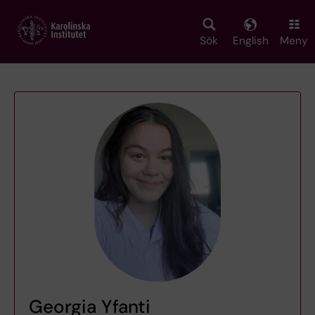
Skip
to
main
Sök
English
Meny
content
Georgia Yfanti