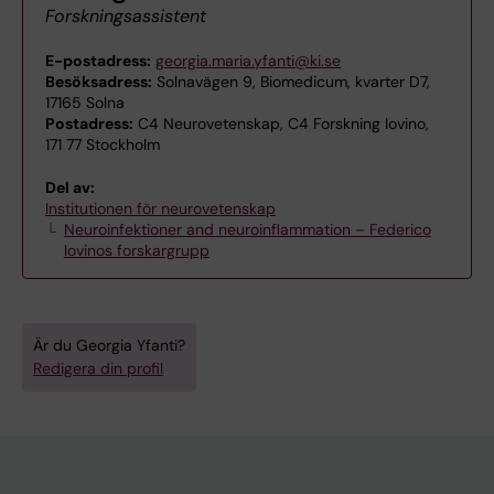
Forskningsassistent
E-postadress:
georgia.maria.yfanti@ki.se
Besöksadress:
Solnavägen 9, Biomedicum, kvarter D7,
17165 Solna
Postadress:
C4 Neurovetenskap, C4 Forskning Iovino,
171 77 Stockholm
Del av:
Institutionen för neurovetenskap
Neuroinfektioner and neuroinflammation – Federico
Iovinos forskargrupp
Är du Georgia Yfanti?
Redigera din profil