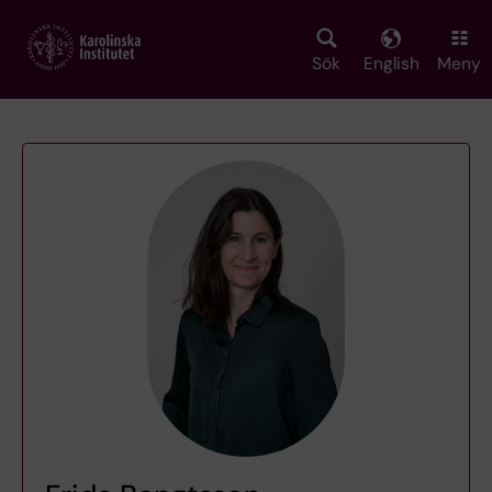
Skip
to
main
Sök
English
Meny
content