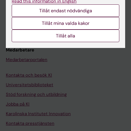
Read this information in English
Schema
Tillåt endast nödvändiga
Studentmejlen
Kurs- och programwebbar
Tillåt mina valda kakor
Student på KI
Tillåt alla
Medarbetare
Medarbetarportalen
Kontakta och besök KI
Universitetsbiblioteket
Stöd forskning och utbildning
Jobba på KI
Karolinska Institutet Innovation
Kontakta presstjänsten