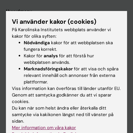
Huvudmeny
Vi använder kakor (cookies)
Utbildning
På Karolinska Institutets webbplats använder vi
Forskarutbildning
kakor för olika syften:
Forskning
Nödvändiga
kakor för att webbplatsen ska
fungera korrekt.
Om KI
Kakor för
analys
för att förstå hur
webbplatsen används.
Marknadsföringskakor
för att visa och spåra
På gång
relevant innehåll och annonser från externa
Nyheter
plattformar.
Viss information kan överföras till länder utanför EU.
Kalender
Genom att samtycka godkänner du att vi sparar
cookies.
Student
Du kan när som helst ändra eller återkalla ditt
samtycke via kakikonen längst ned till vänster på
Ladok
sidan.
Canvas
Mer information om våra kakor