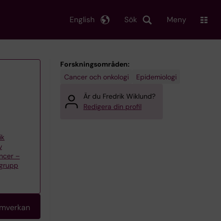
English
Sök
Meny
Forskningsområden:
Cancer och onkologi
Epidemiologi
Är du Fredrik Wiklund?
Redigera din profil
ik
v
ancer –
rgrupp
amverkan