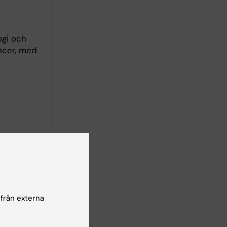
ogi och
ancer, med
ostata-
av stora
 från externa
ionella