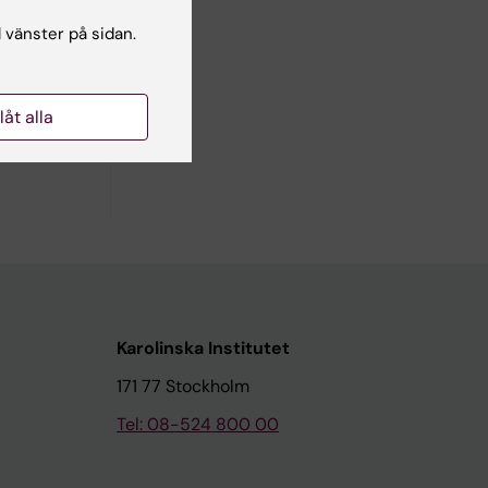
cer är
om det
l vänster på sidan.
er för att
 [2],
llåt alla
Karolinska Institutet
171 77 Stockholm
Tel: 08-524 800 00