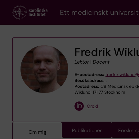
Skip
Ett medicinskt universit
to
main
content
Fredrik Wik
Lektor
|
Docent
E-postadress:
fredrik.wiklund@
Besöksadress:
,
Postadress:
C8 Medicinsk epidem
Wiklund, 171 77 Stockholm
Orcid
Publikationer
Forsknin
Om mig