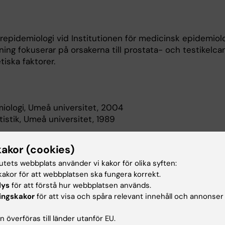
repidemiologi vid Institutionen för medicinsk epidemiol
kning fokuserar på orsakerna till prostata- och testikelc
tiska faktorer.
iologi, Umeå universitet, 2004
istik, Umeå universitet, 1989
kakor (cookies)
eskrivning
tutets webbplats använder vi kakor för olika syften:
akor för att webbplatsen ska fungera korrekt.
skningsintresse ligger inom genetisk epidemiologi för pr
lys
för att förstå hur webbplatsen används.
orskningen baseras huvudsakligen på genetiska analyser 
ingskakor
för att visa och spåra relevant innehåll och annonser
r prostata- och testikelcancer i samarbete med internat
helgenoms analyser av vanliga genetiska varianter och
 överföras till länder utanför EU.