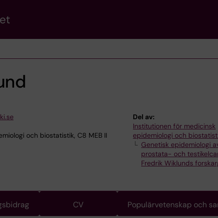
et
lund
ki.se
Del av:
Institutionen för medicinsk
iologi och biostatistik, C8 MEB II
epidemiologi och biostatist
Genetisk epidemiologi a
prostata- och testikelc
Fredrik Wiklunds forska
gsbidrag
CV
Populärvetenskap och s