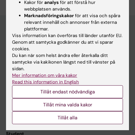
Kakor för
analys
för att förstå hur
webbplatsen används.
Marknadsföringskakor
för att visa och spåra
relevant innehåll och annonser från externa
plattformar.
Viss information kan överföras till länder utanför EU.
Huvudmeny
Genom att samtycka godkänner du att vi sparar
Utbildning
cookies.
Du kan när som helst ändra eller återkalla ditt
Forskarutbildning
samtycke via kakikonen längst ned till vänster på
Forskning
sidan.
Mer information om våra kakor
Om KI
Read this information in English
Tillåt endast nödvändiga
På gång
Tillåt mina valda kakor
Nyheter
Tillåt alla
Kalender
Student