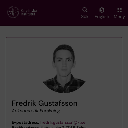
Skip
to
main
Sök
English
Meny
content
Fredrik Gustafsson
Anknuten till Forskning
E-postadress:
fredrik.gustafsson@ki.se
Besöksadress:
Nobels väg 7, 17165 Solna