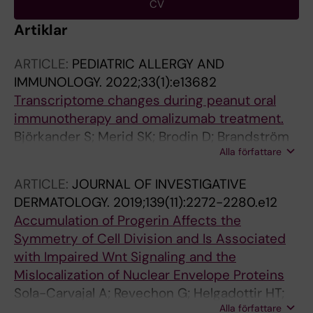
CV
Artiklar
ARTICLE:
PEDIATRIC ALLERGY AND
IMMUNOLOGY.
2022;33(1):e13682
Transcriptome changes during peanut oral
immunotherapy and omalizumab treatment.
Björkander S; Merid SK; Brodin D; Brandström
Alla författare
J; Fagerström-Billai F; van der Heiden M;
Konradsen JR; Kabesch M; van Drunen CM;
ARTICLE:
JOURNAL OF INVESTIGATIVE
Golebski K; Maitland-van der Zee AH; Potočnik
DERMATOLOGY.
2019;139(11):2272-2280.e12
U; Vijverberg SJH; Nopp A; Nilsson C; Melén E
Accumulation of Progerin Affects the
Symmetry of Cell Division and Is Associated
with Impaired Wnt Signaling and the
Mislocalization of Nuclear Envelope Proteins
Sola-Carvajal A; Revechon G; Helgadottir HT;
Alla författare
Whisenant D; Hagblom R; Dohla J; Katajisto P;