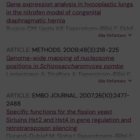
Gene expression analysis in hypoplastic lungs
in the nitrofen model of congenital
diaphragmatic hernia
Burgos CM; Uggla AR; Fagerstrom-Billai F; Eklof
Alla författare
A-C; Frenckner B; Nord M
ARTICLE:
METHODS.
2009;48(3):218-225
Genome-wide mapping of nucleosome
positions in
Schizosaccharomyces pombe
Lantermann A; Stralfors A; Fagerstrom-Billai F;
Alla författare
Korber P; Ekwall K
ARTICLE:
EMBO JOURNAL.
2007;26(10):2477-
2488
Specific functions for the fission yeast
Sirtuins Hst2 and Hst4 in gene regulation and
retrotransposon silencing
Durand-Dubief M; Sinha I; Fagerstroem-Billai F;