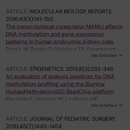
Brodin D; Fagerstrom-Billai F; Viceconte N;
ARTICLE:
MOLECULAR BIOLOGY REPORTS.
Eriksson M
2016;43(3):141-150
The transcriptional coregulator MAML1 affects
DNA methylation and gene expression
patterns in human embryonic kidney cells
Putnik M; Brodin D; Wojdacz TK; Fagerstrom-
Alla författare
Billai F; Dahlman-Wright K; Wallberg AE
ARTICLE:
EPIGENETICS.
2013;8(3):333-346
An evaluation of analysis pipelines for DNA
methylation profiling using the Illumina
HumanMethylation450 BeadChip platform
Marabita F; Almgren M; Lindholm ME;
Alla författare
Ruhrmann S; Fagerstrom-Billai F; Jagodic M;
Sundberg CJ; Ekstrom TJ; Teschendorff AE;
ARTICLE:
JOURNAL OF PEDIATRIC SURGERY.
Tegner J; Gomez-Cabrero D
2010;45(7):1445-1454