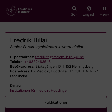
Skip
to
main
Sök
English
Meny
content
Fredrik Billai
Senior Forskningsinfrastrukturspecialist
E-postadress:
fredrik.fagerstrom-billai@ki.se
Telefon:
+46852483543
Besöksadress:
Blickagången 16, 14152 Flemingsberg
Postadress:
H7 Medicin, Huddinge, H7 GUT BEA, 171 77
Stockholm
Del av:
Institutionen för medicin, Huddinge
Publikationer