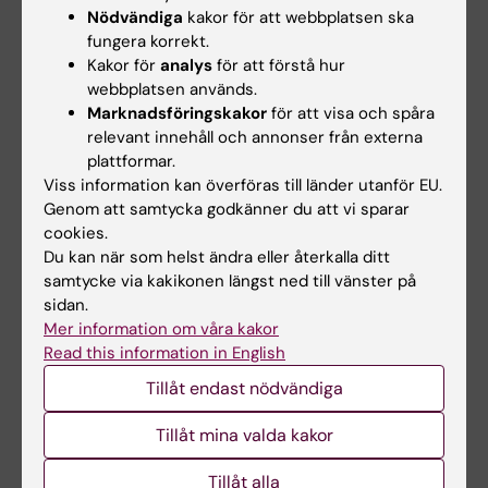
Nödvändiga
kakor för att webbplatsen ska
PREPRINT:
MEDRXIV.
2025
fungera korrekt.
Excess GDNF associates with a subtype of
Kakor för
analys
för att förstå hur
schizophrenia with enhanced dopamine and
webbplatsen används.
increased prefrontal dysfunction
Marknadsföringskakor
för att visa och spåra
relevant innehåll och annonser från externa
Runneberger I; Garton D; Choopanian P;
plattformar.
Alla författare
Montaño-Rodríguez A; Mirzaie M; Orhan F;
Viss information kan överföras till länder utanför EU.
Yakimov V; Moussiopoulou J; Iivanainen V;
Genom att samtycka godkänner du att vi sparar
PREPRINT:
BIORXIV.
2024
Olfat S; CDP-Working group; Schmitt A; Falkai
cookies.
Serotonin system development and adult
P; Keskitalo S; Varjosalo M; Cervenka S;
Du kan när som helst ändra eller återkalla ditt
function are regulated by GDNF
Sellgren C; Erhardt S; Fagerström-Billai F;
samtycke via kakikonen längst ned till vänster på
Garton DR; Runneberger I; Casserly L;
sidan.
Damdimopoulos A; Engberg G; Wagner E;
Alla författare
Schorling T; Montaño-Rodríguez AR; Iivananen
Mer information om våra kakor
Raabe F; Andressoo J-O
Read this information in English
V; Kopra JJ; Mätlik K; Fagerström-Billai F;
CONFERENCE PUBLICATION:
EUROPEAN
Damdimopoulos A; Piepponen TP; Andressoo
Tillåt endast nödvändiga
RESPIRATORY JOURNAL.
2021;58:pa3070
J-O
Investigation of gene expression in relation to
Tillåt mina valda kakor
omalizumab treatment and peanut oral
Tillåt alla