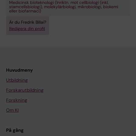
Medicinsk bioteknologi (Inriktn. mot cellbiologi (inkl.
stamcellsbiologi), molekylärbiologi, mikrobiologi, biokemi
eller biofarmaci)
Är du Fredrik Billai?
Redigera din profil
Huvudmeny
Utbildning
Forskarutbildning
Forskning
Om KI
På gång