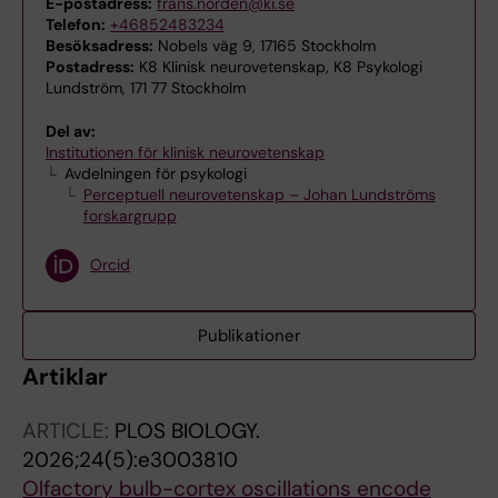
E-postadress:
frans.norden@ki.se
Telefon:
+46852483234
Besöksadress:
Nobels väg 9, 17165 Stockholm
Postadress:
K8 Klinisk neurovetenskap, K8 Psykologi
Lundström, 171 77 Stockholm
Del av:
Institutionen för klinisk neurovetenskap
Avdelningen för psykologi
Perceptuell neurovetenskap – Johan Lundströms
forskargrupp
Orcid
Publikationer
Artiklar
ARTICLE:
PLOS BIOLOGY.
2026;24(5):e3003810
Olfactory bulb-cortex oscillations encode