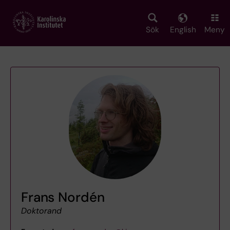
Skip
to
main
Sök
English
Meny
content
Frans Nordén
Doktorand