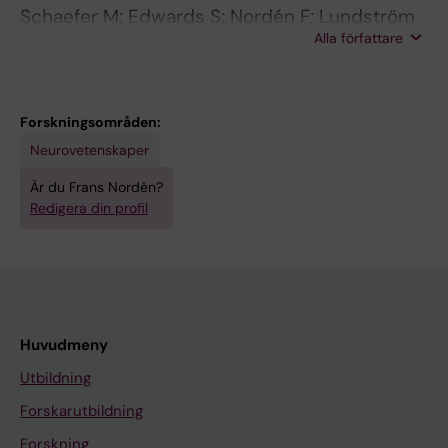
Schaefer M; Edwards S; Nordén F; Lundström
Alla författare
J; Arshamian A
Forskningsområden:
Neurovetenskaper
Är du Frans Nordén?
Redigera din profil
Huvudmeny
Utbildning
Forskarutbildning
Forskning