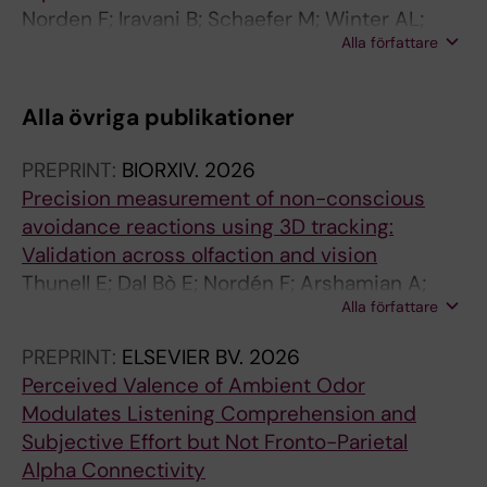
Norden F; Iravani B; Schaefer M; Winter AL;
Alla författare
Lundqvist M; Arshamian A; Lundstrom JN
Alla övriga publikationer
PREPRINT:
BIORXIV.
2026
Precision measurement of non-conscious
avoidance reactions using 3D tracking:
Validation across olfaction and vision
Thunell E; Dal Bò E; Nordén F; Arshamian A;
Alla författare
Michael M; Saluja S; Kjellström H; Tognetti A;
Lundström J
PREPRINT:
ELSEVIER BV.
2026
Perceived Valence of Ambient Odor
Modulates Listening Comprehension and
Subjective Effort but Not Fronto-Parietal
Alpha Connectivity