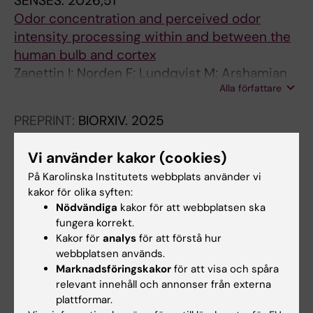
SENSES.
2026;51
Odor concentration and perceived odor
intensity processing within and between the
human bulb and cortex
Zanettin I; Norden F; Lundqvist M; Arshamian
Alla författare
A; Lundstrom JN
PREPRINT:
BIORXIV.
2025
Methodological determinants of signal quality
in electrobulbogram recordings
Vi använder kakor (cookies)
Nordén F; Zanettin I; Olsson T; Arshamian A;
På Karolinska Institutets webbplats använder vi
Alla författare
Lundqvist M; Darki F; Lundström J
kakor för olika syften:
Nödvändiga
kakor för att webbplatsen ska
PREPRINT:
BIORXIV.
2025
fungera korrekt.
Kakor för
analys
för att förstå hur
Olfactory bulb and cortex activity reflects
webbplatsen används.
subjective odor intensity perception rather
Marknadsföringskakor
för att visa och spåra
than concentration
relevant innehåll och annonser från externa
Nordén F; Zanettin I; Lundqvist M; Arshamian
plattformar.
Alla författare