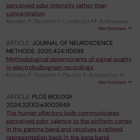
perceived odor intensity rather than
concentration
Norden F; Zanettin I; Lundqvist M; Arshamian
Alla författare
A; Lundstrom JN
ARTICLE:
JOURNAL OF NEUROSCIENCE
METHODS.
2025;424:110598
Methodological determinants of signal quality
in electrobulbogram recordings
Norden F; Zanettin I; Olsson T; Arshamian A;
Alla författare
Lundqvist M; Darki F; Lundstrom JN
ARTICLE:
PLOS BIOLOGY.
2024;22(10):e3002849
The human olfactory bulb communicates
perceived odor valence to the piriform cortex
in the gamma band and receives a refined
representation back in the beta band