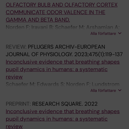
OLFACTORY BULB AND OLFACTORY CORTEX
COMMUNICATE ODOR VALENCE IN THE
GAMMA AND BETA BAND.
Norden F; Iravani B; Schaefer M; Arshamian A;
Alla författare
Lundqvist M; Lundstrom J
REVIEW:
PFLUGERS ARCHIV-EUROPEAN
JOURNAL OF PHYSIOLOGY.
2023;475(1):119-137
Inconclusive evidence that breathing shapes
pupil dynamics in humans: a systematic
review
Schaefer M; Edwards S; Norden F; Lundstrom
Alla författare
JN; Arshamian A
PREPRINT:
RESEARCH SQUARE.
2022
Inconclusive evidence that breathing shapes
pupil dynamics in humans: a systematic
review