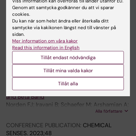
A; Lundström J
Viss information kan överföras till länder utanför EU.
Genom att samtycka godkänner du att vi sparar
PREPRINT:
BIORXIV.
2023
cookies.
The how, when, and what of odor valence
Du kan när som helst ändra eller återkalla ditt
samtycke via kakikonen längst ned till vänster på
communication between the olfactory bulb
sidan.
and piriform cortex
Mer information om våra kakor
Nordén F; Iravani B; Schaefer M; Winter A;
Read this information in English
Alla författare
Lundqvist M; Lundqvist M; Arshamian A;
Tillåt endast nödvändiga
Lundström J
CONFERENCE PUBLICATION:
CHEMICAL
Tillåt mina valda kakor
SENSES.
2023;48
Olfactory Bulb and Olfactory Cortex
Tillåt alla
Communicate Odor Valence in the Gamma
and Beta Band
Norden FJ; Iravani B; Schaefer M; Arshamian A;
Alla författare
Lundstrom JN
CONFERENCE PUBLICATION:
CHEMICAL
SENSES.
2023;48