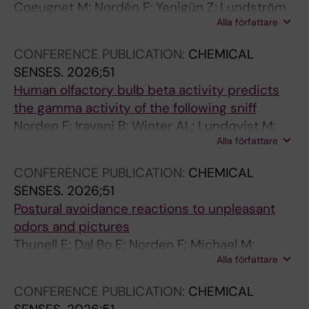
Coeugnet M; Nordén F; Yenigün Z; Lundström
Alla författare
JN; Delevoye-Turrell Y
CONFERENCE PUBLICATION:
CHEMICAL
SENSES.
2026;51
Human olfactory bulb beta activity predicts
the gamma activity of the following sniff
Norden F; Iravani B; Winter AL; Lundqvist M;
Alla författare
Arshamian A; Lundstrom JN
CONFERENCE PUBLICATION:
CHEMICAL
SENSES.
2026;51
Postural avoidance reactions to unpleasant
odors and pictures
Thunell E; Dal Bo E; Norden F; Michael M;
Alla författare
Kjellstrom H; Lundstrom JN
CONFERENCE PUBLICATION:
CHEMICAL