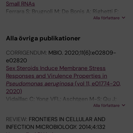
Small RNAs
Ferrara S; Brugnoli M; De Bonis A; Righetti F;
Alla författare
Delvillani F; Deho G; Horner D; Briani F; Bertoni
G
Alla övriga publikationer
CORRIGENDUM:
MBIO.
2020;11(6):e02809-
e02820
Sex Steroids Induce Membrane Stress
Responses and Virulence Properties in
Pseudomonas aeruginosa
(vol 11, e01774-20,
2020)
Vidaillac C; Yong VFL; Aschtgen M-S; Qu J;
Alla författare
Yang S; Xu G; Seng ZJ; Brown AC; Ali MK; Jaggi
TK; Sankaran J; Foo YH; Righetti F; Nedumaran
REVIEW:
FRONTIERS IN CELLULAR AND
AM; Mac Aogain M; Roizman D; Richard J-A;
INFECTION MICROBIOLOGY.
2014;4:132
Rogers TR; Toyofuku M; Luo D; Loh E; Wohland