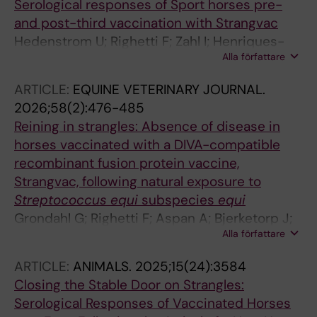
Serological responses of Sport horses pre-
and post-third vaccination with Strangvac
Hedenstrom U; Righetti F; Zahl I; Henriques-
Alla författare
Normark B; Gustafsson A; Hartman E; Paillot R;
Ruiz A; Waller AS
ARTICLE:
EQUINE VETERINARY JOURNAL.
2026;58(2):476-485
Reining in strangles: Absence of disease in
horses vaccinated with a DIVA-compatible
recombinant fusion protein vaccine,
Strangvac, following natural exposure to
Streptococcus equi
subspecies
equi
Grondahl G; Righetti F; Aspan A; Bjerketorp J;
Alla författare
Frosth S; Frykberg L; Jacobsson K; Guss B;
Paillot R; Flock J-I; Henriques-Normark B;
ARTICLE:
ANIMALS.
2025;15(24):3584
Waller AS
Closing the Stable Door on Strangles:
Serological Responses of Vaccinated Horses