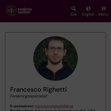
Skip
to
main
Sök
English
Meny
content
Francesco Righetti
Forskningsspecialist
E-postadress:
francesco.righetti@ki.se
Besöksadress:
Solnavägen 9, Biomedicum A05, 17165