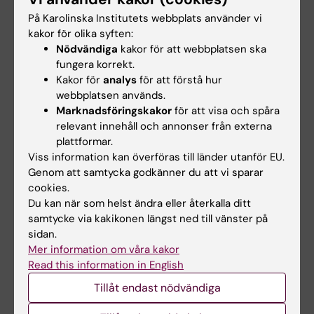
cidA
På Karolinska Institutets webbplats använder vi
Hussein H; Fris ME; Salem AH; Wiemels RE;
kakor för olika syften:
Nödvändiga
kakor för att webbplatsen ska
Alla författare
Bastock RA; Righetti F; Burke CA; Narberhaus
fungera korrekt.
F; Carroll RK; Hassan NS; Mohamed SA; Fahmy
Kakor för
analys
för att förstå hur
ARTICLE:
MICROBIOLOGY SPECTRUM.
AS; Murphy ER
webbplatsen används.
2018;6(2):10.1128/microbiolspec.rwr
Marknadsföringskakor
för att visa och spåra
RNA Thermometers in Bacterial Pathogens
relevant innehåll och annonser från externa
Loh E; Righetti F; Eichner H; Twittenhoff C;
plattformar.
Alla författare
Narberhaus F
Viss information kan överföras till länder utanför EU.
Genom att samtycka godkänner du att vi sparar
ARTICLE:
PROCEEDINGS OF THE NATIONAL
cookies.
ACADEMY OF SCIENCES OF THE UNITED
Du kan när som helst ändra eller återkalla ditt
samtycke via kakikonen längst ned till vänster på
STATES OF AMERICA.
2016;113(26):7237-7242
sidan.
Temperature-responsive in vitro RNA
Mer information om våra kakor
structurome of
Yersinia pseudotuberculosis
Read this information in English
Righetti F; Nuss AM; Twittenhoff C; Beele S;
Tillåt endast nödvändiga
Alla författare
Urban K; Will S; Bernhart SH; Stadler PF; Dersch
P; Narberhaus F