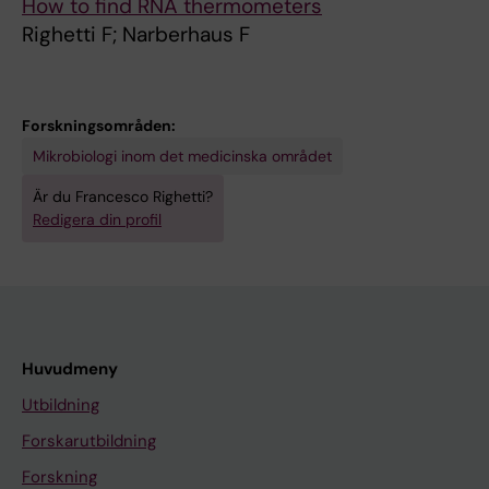
How to find RNA thermometers
T; Czarny B; Horvat JC; Hansbro PM; Yang L; Li
Righetti F; Narberhaus F
L; Normark S; Henriques-Normark B;
Chotirmall SH
Forskningsområden:
Mikrobiologi inom det medicinska området
Är du Francesco Righetti?
Redigera din profil
Huvudmeny
Utbildning
Forskarutbildning
Forskning