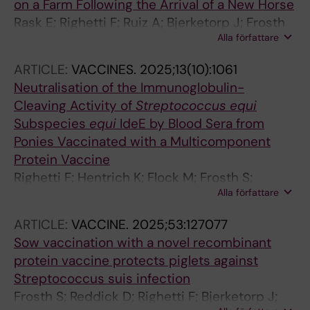
on a Farm Following the Arrival of a New Horse
Rask E; Righetti F; Ruiz A; Bjerketorp J; Frosth
Alla författare
S; Frykberg L; Jacobsson K; Guss B; Flock J-I;
Henriques-Normark B; Hartman E; Gustafsson
ARTICLE:
VACCINES.
2025;13(10):1061
A; Paillot R; Waller AS
Neutralisation of the Immunoglobulin-
Cleaving Activity of
Streptococcus equi
Subspecies
equi
IdeE by Blood Sera from
Ponies Vaccinated with a Multicomponent
Protein Vaccine
Righetti F; Hentrich K; Flock M; Frosth S;
Alla författare
Jacobsson K; Bjerketorp J; Pathak A; Ido N;
Henriques-Normark B; Frykberg L; Paillot R;
ARTICLE:
VACCINE.
2025;53:127077
Guss B; Wood T; Flock J-I; Waller AS
Sow vaccination with a novel recombinant
protein vaccine protects piglets against
Streptococcus suis infection
Frosth S; Reddick D; Righetti F; Bjerketorp J;