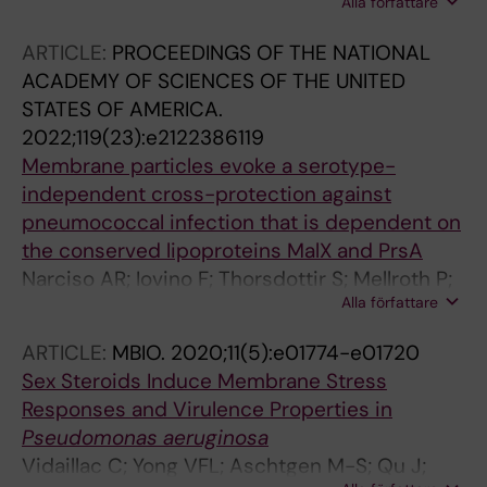
Alla författare
Jacobsson K; Henriques-Normark B; Jacobson
M; Guss B; Wood T; Frykberg L; Flock J-I;
ARTICLE:
PROCEEDINGS OF THE NATIONAL
Waller A
ACADEMY OF SCIENCES OF THE UNITED
STATES OF AMERICA.
2022;119(23):e2122386119
Membrane particles evoke a serotype-
independent cross-protection against
pneumococcal infection that is dependent on
the conserved lipoproteins MalX and PrsA
Narciso AR; Iovino F; Thorsdottir S; Mellroth P;
Alla författare
Codemo M; Spoerry C; Righetti F; Muschiol S;
Normark S; Nannapaneni P; Henriques-
ARTICLE:
MBIO.
2020;11(5):e01774-e01720
Normark B
Sex Steroids Induce Membrane Stress
Responses and Virulence Properties in
Pseudomonas aeruginosa
Vidaillac C; Yong VFL; Aschtgen M-S; Qu J;