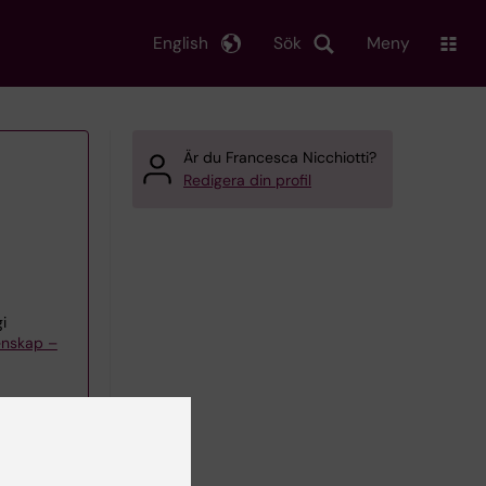
English
Sök
Meny
Är du Francesca Nicchiotti?
Redigera din profil
i
enskap –
 team