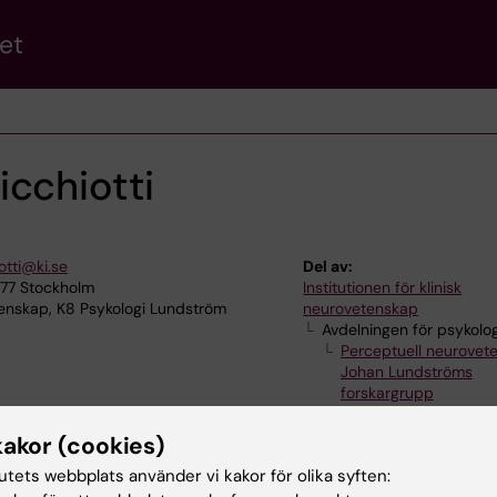
et
icchiotti
otti@ki.se
Del av:
177 Stockholm
Institutionen för klinisk
tenskap, K8 Psykologi Lundström
neurovetenskap
Avdelningen för psykolog
Perceptuell neurovet
Johan Lundströms
forskargrupp
Mikael Lundqvists
kakor (cookies)
tutets webbplats använder vi kakor för olika syften: