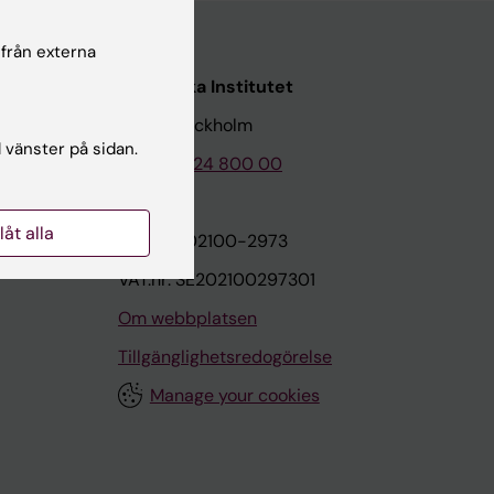
 från externa
Karolinska Institutet
171 77 Stockholm
l vänster på sidan.
Tel: 08-524 800 00
llåt alla
on
Org.nr: 202100-2973
VAT.nr: SE202100297301
Om webbplatsen
Tillgänglighetsredogörelse
Manage your cookies