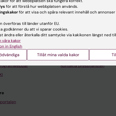
akor för att webbplatsen ska fungera korrekt.
lys
för att förstå hur webbplatsen används.
ingskakor
för att visa och spåra relevant innehåll och annonser
Kontakta och besök KI
 överföras till länder utanför EU.
 godkänner du att vi sparar cookies.
Universitetsbiblioteket
t ändra eller återkalla ditt samtycke via kakikonen längst ned til
Stöd forskning och utbildning
 våra kakor
on in English
Jobba på KI
nödvändiga
Tillåt mina valda kakor
Ti
len
Karolinska Institutet Innovati
programwebbar
Kontakta presstjänsten
KI
re
portalen