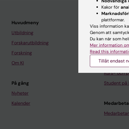
Nödvändiga
k
Kakor för
ana
Marknadsför
plattformar.
Huvudmeny
Student
Viss information kan
Genom att samtycka
Utbildning
Ladok
Du kan när som hels
Forskarutbildning
Canvas
Mer information om
Read this informati
Forskning
Schema
Tillåt endast 
Om KI
Studentmej
Kurs- och 
På gång
Student på 
Nyheter
Kalender
Medarbeta
Medarbetar