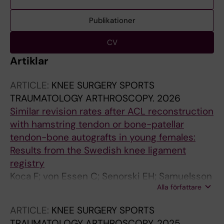
Publikationer
CV
Artiklar
ARTICLE:
KNEE SURGERY SPORTS
TRAUMATOLOGY ARTHROSCOPY.
2026
Similar revision rates after ACL reconstruction
with hamstring tendon or bone-patellar
tendon-bone autografts in young females:
Results from the Swedish knee ligament
registry
Koca F; von Essen C; Senorski EH; Samuelsson
Alla författare
K; Eriksson K; Stalman A; Forssblad M; Cristiani
R
ARTICLE:
KNEE SURGERY SPORTS
TRAUMATOLOGY ARTHROSCOPY.
2025