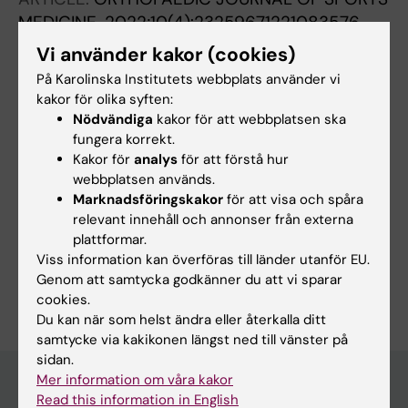
MEDICINE.
2022;10(4):23259671221083576
Comparison of Knee Function and Activity
Vi använder kakor (cookies)
Level Between Bilateral and Unilateral ACL
På Karolinska Institutets webbplats använder vi
Reconstruction: A Matched-Group Analysis
kakor för olika syften:
With Minimum 5-Year Follow-up
Nödvändiga
kakor för att webbplatsen ska
Koca F; Faltstrom A; Cristiani R; Stalman A
fungera korrekt.
Kakor för
analys
för att förstå hur
webbplatsen används.
Marknadsföringskakor
för att visa och spåra
Forskningsområden:
relevant innehåll och annonser från externa
plattformar.
Ortopedi
Viss information kan överföras till länder utanför EU.
Är du Firathan Koca?
Genom att samtycka godkänner du att vi sparar
Redigera din profil
cookies.
Du kan när som helst ändra eller återkalla ditt
samtycke via kakikonen längst ned till vänster på
sidan.
Mer information om våra kakor
Read this information in English