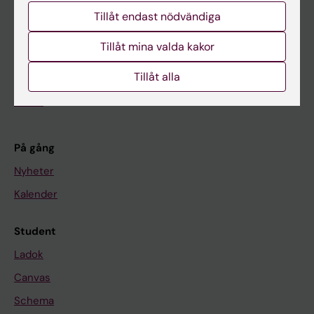
Huvudmeny
Tillåt endast nödvändiga
Utbildning
Tillåt mina valda kakor
Forskarutbildning
Tillåt alla
Forskning
Om KI
På gång
Nyheter
Kalender
Student
Ladok
Canvas
Schema