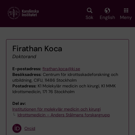
Skip
to
main
Sök
English
Meny
content
Firathan Koca
Doktorand
E-postadress:
firathan.koca@ki.se
Besöksadress:
Centrum för idrottsskadeforskning och
utbildning, CIFU, 11486 Stockholm
Postadress:
K1 Molekylär medicin och kirurgi, K1 MMK
Idrottsmedicin, 171 76 Stockholm
Del av:
Institutionen för molekylär medicin och kirurgi
Idrottsmedicin – Anders Stålmans forskargrupp
Orcid