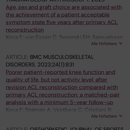
Age, sex and graft choice are associated with
the achievement of a patient acceptable
symptom state five years after primary ACL
reconstruction
Koca F; von Essen C; Senorski EH; Samuelsson
Alla författare
K; Stalman A; Cristiani R
ARTICLE:
BMC MUSCULOSKELETAL
DISORDERS.
2023;24(1):831
Poorer patient-reported knee function and
quality of life, but not activity level, after
revision ACL reconstruction compared with
primary ACL reconstruction: a matched-pair
analysis with a minimum 5-year follow-up
Koca F; Stalman A; Vestberg C; Cristiani R;
Alla författare
Faltstrom A
ARTICLE:
ORTHOPAEDIC JOURNAL OF SPORTS