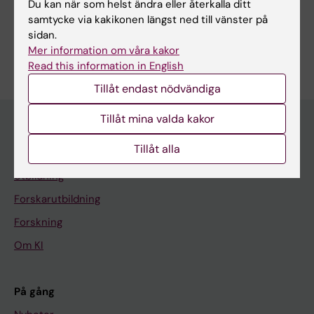
Du kan när som helst ändra eller återkalla ditt
samtycke via kakikonen längst ned till vänster på
sidan.
Är du Filip Sydén?
Mer information om våra kakor
Redigera din profil
Read this information in English
Tillåt endast nödvändiga
Tillåt mina valda kakor
Tillåt alla
Huvudmeny
Utbildning
Forskarutbildning
Forskning
Om KI
På gång