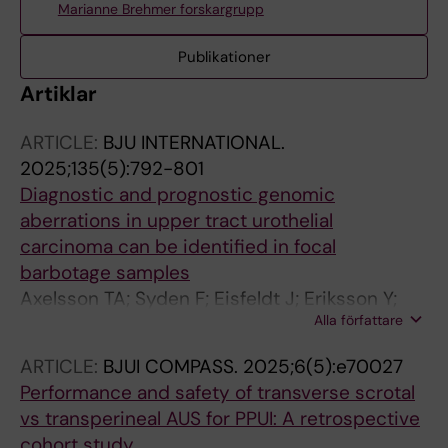
Marianne Brehmer forskargrupp
Publikationer
Artiklar
ARTICLE:
BJU INTERNATIONAL.
2025;135(5):792-801
Diagnostic and prognostic genomic
aberrations in upper tract urothelial
carcinoma can be identified in focal
barbotage samples
Axelsson TA; Syden F; Eisfeldt J; Eriksson Y;
Alla författare
Lundberg GG; Jaremko G; Gyllensten OC;
Tham E; Brehmer M
ARTICLE:
BJUI COMPASS.
2025;6(5):e70027
Performance and safety of transverse scrotal
vs transperineal AUS for PPUI: A retrospective
cohort study