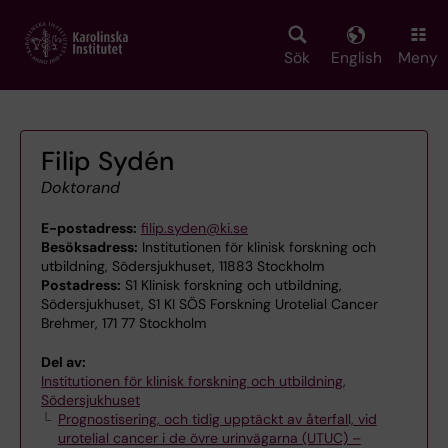
Skip
to
main
Sök
English
Meny
content
Filip Sydén
Doktorand
E-postadress:
filip.syden@ki.se
Besöksadress:
Institutionen för klinisk forskning och
utbildning, Södersjukhuset, 11883 Stockholm
Postadress:
S1 Klinisk forskning och utbildning,
Södersjukhuset, S1 KI SÖS Forskning Urotelial Cancer
Brehmer, 171 77 Stockholm
Del av:
Institutionen för klinisk forskning och utbildning,
Södersjukhuset
Prognostisering, och tidig upptäckt av återfall, vid
urotelial cancer i de övre urinvägarna (UTUC) –