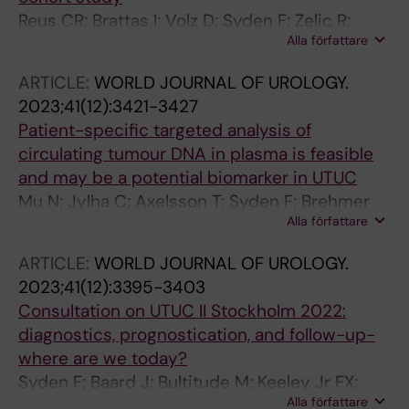
Reus CR; Brattas I; Volz D; Syden F; Zelic R;
Alla författare
Grufman KH; Koskela LR
ARTICLE:
WORLD JOURNAL OF UROLOGY.
2023;41(12):3421-3427
Patient-specific targeted analysis of
circulating tumour DNA in plasma is feasible
and may be a potential biomarker in UTUC
Mu N; Jylha C; Axelsson T; Syden F; Brehmer
Alla författare
M; Tham E
ARTICLE:
WORLD JOURNAL OF UROLOGY.
2023;41(12):3395-3403
Consultation on UTUC II Stockholm 2022:
diagnostics, prognostication, and follow-up-
where are we today?
Syden F; Baard J; Bultitude M; Keeley Jr FX;
Alla författare
Roupret M; Thomas K; Axelsson TA; Jaremko G;