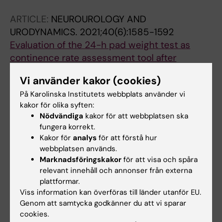
Jung H; Malm C; Proietti S; Osther PJS;
ARTICLE:
NEUROUROLOGY AND
Brehmer M
URODYNAMICS.
2021;40(6):1585-1592
Evaluation of the 24-h pad weight test as
continence rate assessment tool after
artificial urinary sphincter implantation for
Vi använder kakor (cookies)
postprostatectomy urinary incontinence: A
På Karolinska Institutets webbplats använder vi
Swedish retrospective cohort study
kakor för olika syften:
Reus C; Brattas I; Volz D; Syden F; Grufman KH;
Nödvändiga
kakor för att webbplatsen ska
Alla författare
Mozer P; Renstrom-Koskela L
fungera korrekt.
Kakor för
analys
för att förstå hur
ARTICLE:
CONTRACEPTION.
2014;90(1):42-46
webbplatsen används.
Medical students' attitudes and perceptions
Marknadsföringskakor
för att visa och spåra
on abortion: a cross-sectional survey among
relevant innehåll och annonser från externa
medical interns in Maharastra, India
plattformar.
Viss information kan överföras till länder utanför EU.
Sjostrom S; Essen B; Syden F; Gemzell-
Genom att samtycka godkänner du att vi sparar
Alla författare
Danielsson K; Klingberg-Allvin M
cookies.