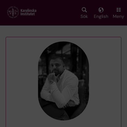
Skip
to
main
Sök
English
Meny
content