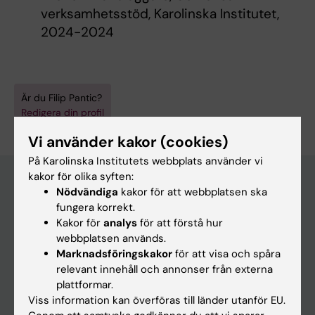
verksamhetsstöd, Karolinska Institutet,
2024-2024
Är du Filip Pantic?
Redigera din profil
Vi använder kakor (cookies)
På Karolinska Institutets webbplats använder vi
kakor för olika syften:
Nödvändiga
kakor för att webbplatsen ska
fungera korrekt.
Huvudmeny
Kakor för
analys
för att förstå hur
Utbildning
webbplatsen används.
Marknadsföringskakor
för att visa och spåra
Forskarutbildning
relevant innehåll och annonser från externa
Forskning
plattformar.
Viss information kan överföras till länder utanför EU.
Om KI