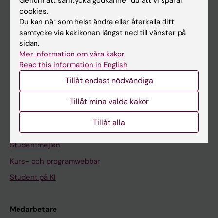
Genom att samtycka godkänner du att vi sparar
cookies.
Du kan när som helst ändra eller återkalla ditt
På gång
samtycke via kakikonen längst ned till vänster på
Nyheter
sidan.
Mer information om våra kakor
Kalender
Read this information in English
Tillåt endast nödvändiga
Student
Ladok
Tillåt mina valda kakor
Canvas
Tillåt alla
Schema
Studentmejlen
Kurs- och programwebbar
Student på KI
Medarbetare