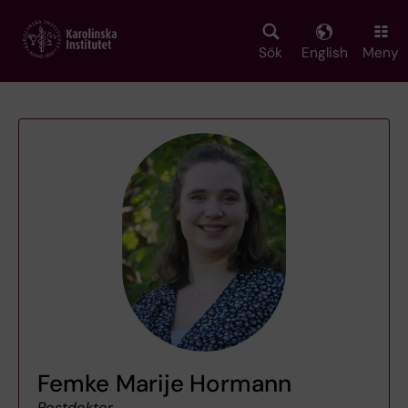
Skip
to
main
Sök
English
Meny
content
Femke Marije Hormann
Postdoktor