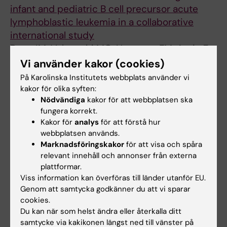
infant and pediatric B cell precursor acute
lymphoblastic leukemia in a collaborative
international study
Boer JM; Valsecchi MG; Hormann FM; Antic Z;
Alla författare
Zaliova M; Schwab C; Cazzaniga G; Arfeuille C;
Vi använder kakor (cookies)
Cave H; Attarbaschi A; Strehl S; Escherich G;
På Karolinska Institutets webbplats använder vi
ARTICLE:
NEUROBIOLOGY OF LEARNING AND
Imamura T; Ohki K; Grueber TA; Sutton R;
kakor för olika syften:
MEMORY.
2019;160:139-143
Pastorczak A; Lammens T; Lambert F; Li CK;
Nödvändiga
kakor för att webbplatsen ska
Hippocampal microglia modifications in
fungera korrekt.
Carrillo de Santa Pau E; Hoffmann S; Moericke
enu2
enu2
C57Bl/6
Pah
and BTBR
Pah
Kakor för
analys
för att förstå hur
A; Harrison CJ; Den Boer ML; De Lorenzo P;
webbplatsen används.
phenylketonuria (PKU) mice depend on the
Stam RW; Bergmann AK; Pieters R
Marknadsföringskakor
för att visa och spåra
genetic background, irrespective of disturbed
relevant innehåll och annonser från externa
sleep patterns
plattformar.
van der Goot E; Bruinenberg VM; Hormann FM;
Viss information kan överföras till länder utanför EU.
Alla författare
Eisel ULM; van Spronsen FJ; Van der Zee EA
Genom att samtycka godkänner du att vi sparar
cookies.
Du kan när som helst ändra eller återkalla ditt
Alla övriga publikationer
samtycke via kakikonen längst ned till vänster på