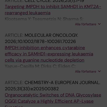
ARTICLE:
CELL CYCLE.
2026;25(1):1-19
Targeting IMPDH to inhibit SAMHD1 in
KMT2A
-
rearranged leukaemia
Klootsema Y; Tsesmetzis N; Sharma S;
Alla författare
Hofmann S; Thier J; Dirks C; Hormann FM;
Yague-Capilla M; Bohlin A; Bengtzen S;
ARTICLE:
MOLECULAR ONCOLOGY.
Lehmann S; Chabes A; Jadersten M; Lundin V;
2026;:10.1002/1878-100261.70226
Rudd SG; Lilienthal I; Herold N
IMPDH inhibition enhances cytarabine
efficacy in SAMHD1-expressing leukaemia
cells via guanine nucleotide depletion
Yague-Capilla M; Dirks C; Eiden C;
Alla författare
Fesenmayer SK; Hormann FM; Klootsema Y;
Lilienthal I; Zhang SM; Herold N; Rudd SG
ARTICLE:
CHEMISTRY-A EUROPEAN JOURNAL.
2025;31(33):e202500382
Organocatalytic Switches of DNA Glycosylase
OGG1 Catalyze a Highly Efficient AP-Lyase