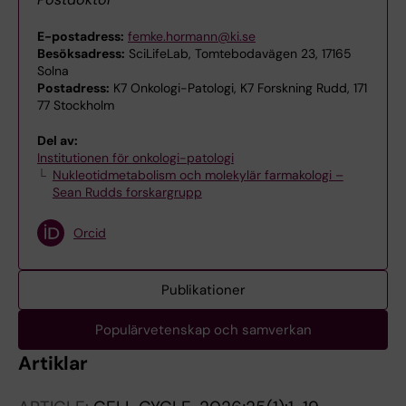
E-postadress:
femke.hormann@ki.se
Besöksadress:
SciLifeLab, Tomtebodavägen 23, 17165
Solna
Postadress:
K7 Onkologi-Patologi, K7 Forskning Rudd, 171
77 Stockholm
Del av:
Institutionen för onkologi-patologi
Nukleotidmetabolism och molekylär farmakologi –
Sean Rudds forskargrupp
Orcid
Publikationer
Populärvetenskap och samverkan
Artiklar