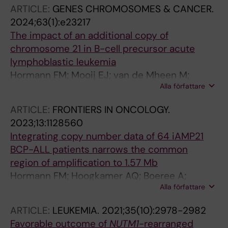
C; Venkatram RP; Wiita E; Jemth A-S; Almlof I;
ARTICLE:
GENES CHROMOSOMES & CANCER.
Loseva O; Hormann FM; Koolmeister T; Linde E;
2024;63(1):e23217
Lee S; Llona-Minguez S; Haraldsson M;
The impact of an additional copy of
Axelsson H; Stromberg K; Homan EJ; Scobie M;
chromosome 21 in B-cell precursor acute
Lundback T; Helleday T; Rudd SG
lymphoblastic leukemia
Hormann FM; Mooij EJ; van de Mheen M;
Alla författare
Beverloo HB; den Boer ML; Boer JM
ARTICLE:
FRONTIERS IN ONCOLOGY.
2023;13:1128560
Integrating copy number data of 64 iAMP21
BCP-ALL patients narrows the common
region of amplification to 1.57 Mb
Hormann FM; Hoogkamer AQ; Boeree A;
Alla författare
Sonneveld E; Escherich G; den Boer ML; Boer
JM
ARTICLE:
LEUKEMIA.
2021;35(10):2978-2982
Favorable outcome of
NUTM1
-rearranged