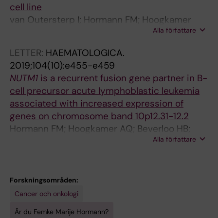
cell line
van Outersterp I; Hormann FM; Hoogkamer
Alla författare
AQ; Boeree A; van der Broek SA; Den ML; Boer
JM
LETTER:
HAEMATOLOGICA.
2019;104(10):e455-e459
NUTM1
is a recurrent fusion gene partner in B-
cell precursor acute lymphoblastic leukemia
associated with increased expression of
genes on chromosome band 10p12.31-12.2
Hormann FM; Hoogkamer AQ; Beverloo HB;
Alla författare
Boeree A; Dingjan I; Wattel MM; Stam RW;
Escherich G; Pieters R; den Boer ML; Boer JM
Forskningsområden:
Cancer och onkologi
Är du Femke Marije Hormann?