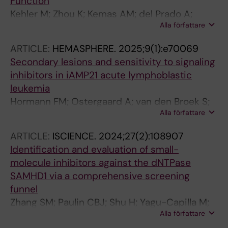
Function
Kehler M; Zhou K; Kemas AM; del Prado A;
Alla författare
Hutchinson ES; Nairn EH; Varga M; Plattner Y;
Zhong Y; Purewal-Sidhu O; Haslam J; Wiita E;
ARTICLE:
HEMASPHERE.
2025;9(1):e70069
Gildie H; Singerova K; Szaruga Z; Almloef I;
Secondary lesions and sensitivity to signaling
Hormann FM; Liu K-C; Wallner O; Ortis F;
inhibitors in iAMP21 acute lymphoblastic
Homan EJ; Gileadi O; Rudd SG; Stenmark P; de
leukemia
Vega M; Helleday T; D'Arcy-Evans ND;
Hormann FM; Ostergaard A; van den Broek S;
Lauschke VM; Michel M
Alla författare
Boeree A; van de Ven C; Escherich G;
Sonneveld E; Boer JM; den Boer ML
ARTICLE:
ISCIENCE.
2024;27(2):108907
Identification and evaluation of small-
molecule inhibitors against the dNTPase
SAMHD1 via a comprehensive screening
funnel
Zhang SM; Paulin CBJ; Shu H; Yagu-Capilla M;
Alla författare
Michel M; Marttila P; Ortis F; Bwanika HC; Dirks