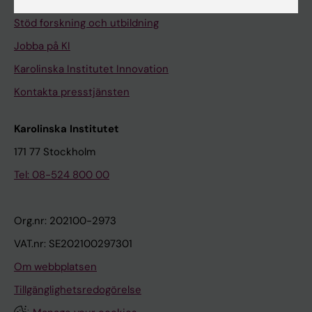
Universitetsbiblioteket
Stöd forskning och utbildning
Jobba på KI
Karolinska Institutet Innovation
Kontakta presstjänsten
Karolinska Institutet
171 77 Stockholm
Tel: 08-524 800 00
Org.nr: 202100-2973
VAT.nr: SE202100297301
Om webbplatsen
Tillgänglighetsredogörelse