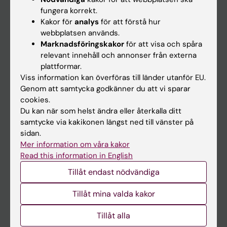
Kalender
fungera korrekt.
Kakor för
analys
för att förstå hur
webbplatsen används.
Student
Marknadsföringskakor
för att visa och spåra
Ladok
relevant innehåll och annonser från externa
plattformar.
Canvas
Viss information kan överföras till länder utanför EU.
Schema
Genom att samtycka godkänner du att vi sparar
cookies.
Studentmejlen
Du kan när som helst ändra eller återkalla ditt
Kurs- och programwebbar
samtycke via kakikonen längst ned till vänster på
sidan.
Student på KI
Mer information om våra kakor
Read this information in English
Medarbetare
Tillåt endast nödvändiga
Medarbetarportalen
Tillåt mina valda kakor
Kontakta och besök KI
Tillåt alla