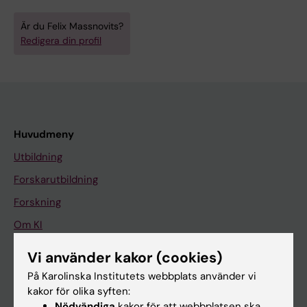
Är du Felix Massnovits?
Redigera din profil
Huvudmeny
Utbildning
Forskarutbildning
Forskning
Om KI
Vi använder kakor (cookies)
På gång
På Karolinska Institutets webbplats använder vi
kakor för olika syften:
Nyheter
Nödvändiga
kakor för att webbplatsen ska