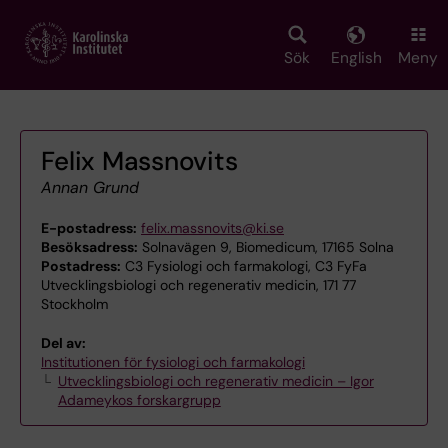
Skip
to
main
Sök
English
Meny
content
Felix Massnovits
Annan Grund
E-postadress:
felix.massnovits@ki.se
Besöksadress:
Solnavägen 9, Biomedicum, 17165 Solna
Postadress:
C3 Fysiologi och farmakologi, C3 FyFa
Utvecklingsbiologi och regenerativ medicin, 171 77
Stockholm
Del av:
Institutionen för fysiologi och farmakologi
Utvecklingsbiologi och regenerativ medicin – Igor
Adameykos forskargrupp