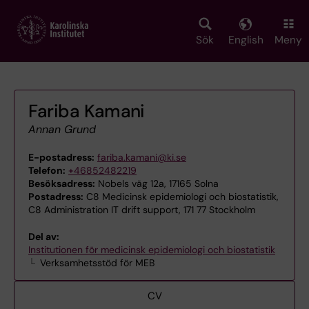
Skip
to
main
Sök
English
Meny
content
Fariba Kamani
Annan Grund
E-postadress:
fariba.kamani@ki.se
Telefon:
+46852482219
Besöksadress:
Nobels väg 12a, 17165 Solna
Postadress:
C8 Medicinsk epidemiologi och biostatistik,
C8 Administration IT drift support, 171 77 Stockholm
Del av:
Institutionen för medicinsk epidemiologi och biostatistik
Verksamhetsstöd för MEB
CV