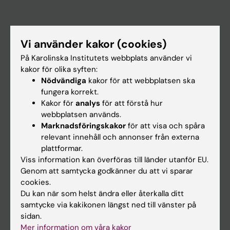
Huvudmeny
Vi använder kakor (cookies)
Utbildning
På Karolinska Institutets webbplats använder vi
Forskarutbildning
kakor för olika syften:
Nödvändiga
kakor för att webbplatsen ska
Forskning
fungera korrekt.
Om KI
Kakor för
analys
för att förstå hur
webbplatsen används.
Marknadsföringskakor
för att visa och spåra
På gång
relevant innehåll och annonser från externa
plattformar.
Nyheter
Viss information kan överföras till länder utanför EU.
Kalender
Genom att samtycka godkänner du att vi sparar
cookies.
Du kan när som helst ändra eller återkalla ditt
Student
samtycke via kakikonen längst ned till vänster på
Ladok
sidan.
Mer information om våra kakor