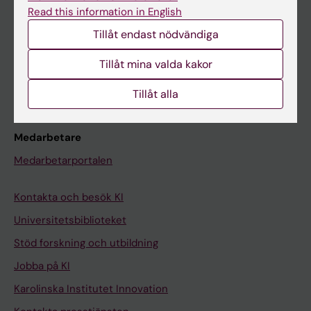
Canvas
Read this information in English
Schema
Tillåt endast nödvändiga
Studentmejlen
Tillåt mina valda kakor
Kurs- och programwebbar
Student på KI
Tillåt alla
Medarbetare
Medarbetarportalen
Kontakta och besök KI
Universitetsbiblioteket
Stöd forskning och utbildning
Jobba på KI
Karolinska Institutet Innovation