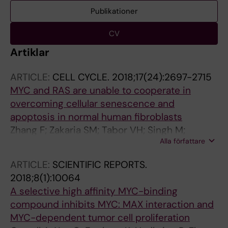
Publikationer
CV
Artiklar
ARTICLE:
CELL CYCLE.
2018;17(24):2697-2715
MYC and RAS are unable to cooperate in
overcoming cellular senescence and
apoptosis in normal human fibroblasts
Zhang F; Zakaria SM; Tabor VH; Singh M;
Alla författare
Tronnersjo S; Goodwin J; Selivanova G; Bartek
J; Castell A; Larsson L-G
ARTICLE:
SCIENTIFIC REPORTS.
2018;8(1):10064
A selective high affinity MYC-binding
compound inhibits MYC: MAX interaction and
MYC-dependent tumor cell proliferation