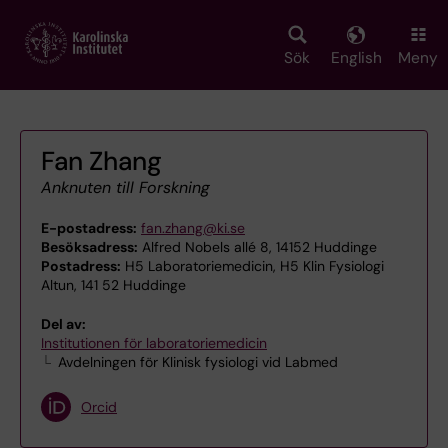
Skip
to
main
Sök
English
Meny
content
Fan Zhang
Anknuten till Forskning
E-postadress:
fan.zhang@ki.se
Besöksadress:
Alfred Nobels allé 8, 14152 Huddinge
Postadress:
H5 Laboratoriemedicin, H5 Klin Fysiologi
Altun, 141 52 Huddinge
Del av:
Institutionen för laboratoriemedicin
Avdelningen för Klinisk fysiologi vid Labmed
Orcid