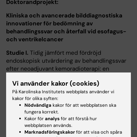
Doktorandprojekt:
Kliniska och avancerade bilddiagnostiska
innovationer för bedömning av
behandlingssvar och återfall vid esofagus-
och ventrikelcancer
Studie I.
Tidig jämfört med fördröjd
endoskopisk utvärdering av behandlingssvar
efter neoadjuvant kemoradioterapi: en
delstudie av NeoRes II-studien
Vi använder kakor (cookies)
Studie II.
Radiomics-baserad bedömning av
På Karolinska Institutets webbplats använder vi
tumörsvar på neoadjuvant kemoradioterapi
kakor för olika syften:
Nödvändiga
kakor för att webbplatsen ska
vid esofaguscancer: en studie från
fungera korrekt.
Stockholm-kohorten i NeoRes II
Kakor för
analys
för att förstå hur
webbplatsen används.
Studie III.
Diagnostisk prestanda hos FAPI
Marknadsföringskakor
för att visa och spåra
PET/CT jämfört med kontrastförstärkt CT för