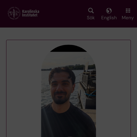
Skip
to
main
Sök
English
Meny
content