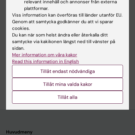
relevant innehåll och annonser från externa
detektion av ockulta peritoneala metastaser
plattformar.
vid ventrikelcancer
Viss information kan överföras till länder utanför EU.
Genom att samtycka godkänner du att vi sparar
Studie IV.
Radiomics-baserad analys av FAPI
cookies.
PET/CT för prediktion av peritonealt återfall
Du kan när som helst ändra eller återkalla ditt
samtycke via kakikonen längst ned till vänster på
och sjukdomsfri överlevnad vid
sidan.
ventrikelcancer
Mer information om våra kakor
Read this information in English
Tillåt endast nödvändiga
Tillåt mina valda kakor
Är du Fahad Murad?
Redigera din profil
Tillåt alla
Huvudmeny